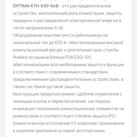
OPTIMA-6ТН-630-6кВ
- это распределительное
Блок РЗА, Кнопки, Переключатели
устройство, выполняющее роль коммутации, защиты,
Ток нагрузки, А:
передачи и распределения электрической энергии в
сетях напряжением 6 кВ.
630
Оборудование комплектуется рубильником на
Климатическое исполнение:
номинальный ток до 630 А, обеспечивающим высокий
коммутационный ресурс и длительный срок службы.
У3
Ячейка оснащена блоком РЗА ESQ-100,
Степень защиты (IP):
обеспечивающим все необходимые защиты и функции
в соответствии с современными стандартами,
21
предъявляемыми распределительным устройствам, а
Индикация:
также системой дуговой защиты.
Конструкция предусматривает удобное управление с
Мнемосхема, Лампы
помощью кнопок и переключателей, наглядную
Устройства защиты:
индикацию положения коммутационных элементов на
мнемосхеме и соответствует степени защиты IP21.
Блок РЗА ESQ-100
Климатическое исполнение У3 позволяет применение
Применение:
в широком диапазоне условий эксплуатации.