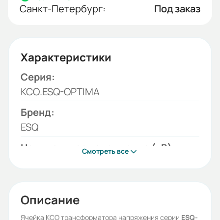
Санкт-Петербург:
Под заказ
Характеристики
Серия:
КСО.ESQ-OPTIMA
Бренд:
ESQ
Номинальное напряжение (кВ):
Смотреть все
6
Устройства комутации:
Разъединитель
Описание
Орган управления:
Ячейка КСО трансформатора напряжения серии
ESQ-