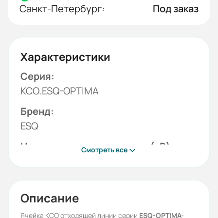
Санкт-Петербург:
Под заказ
Характеристики
Серия:
КСО.ESQ-OPTIMA
Бренд:
ESQ
Номинальное напряжение (кВ):
Смотреть все
10
Устройства комутации:
Вакуумный выключатель ESQ
Описание
Орган управления:
Ячейка КСО отходящей линии серии
ESQ-OPTIMA-