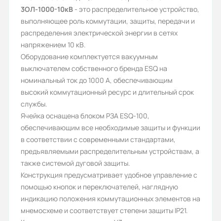
3ОЛ-1000-10к
В
- это распределительное устройство,
Блок РЗА, Кнопки, Переключатели
выполняющее роль коммутации, защиты, передачи и
Ток нагрузки, А:
распределения электрической энергии в сетях
напряжением 10 кВ.
1000
Оборудование комплектуется вакуумным
Климатическое исполнение:
выключателем собственного бренда ESQ на
номинальный ток до 1000 А, обеспечивающим
У3
высокий коммутационный ресурс и длительный срок
Степень защиты (IP):
службы.
Ячейка оснащена блоком РЗА ESQ-100,
21
обеспечивающим все необходимые защиты и функции
Индикация:
в соответствии с современными стандартами,
предъявляемыми распределительным устройствам, а
Мнемосхема, Лампы
также системой дуговой защиты.
Устройства защиты:
Конструкция предусматривает удобное управление с
помощью кнопок и переключателей, наглядную
Блок РЗА ESQ-100
индикацию положения коммутационных элементов на
Применение:
мнемосхеме и соответствует степени защиты IP21.