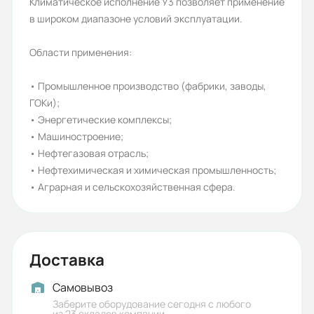
Климатическое исполнение У3 позволяет применение
Распределение электроэнергии
в широком диапазоне условий эксплуатации.
напряжением 6-10 кВ
Области применения:
Гарантия, лет:
1,5
• Промышленное производство (фабрики, заводы,
ГОКи);
Срок службы, лет:
• Энергетические комплексы;
30
• Машиностроение;
• Нефтегазовая отрасль;
Вес (кг):
• Нефтехимическая и химическая промышленность;
600
• Аграрная и сельскохозяйственная сфера.
Габариты (ШхВхГ, м):
0.8x1.1x2.36
Доставка
Самовывоз
Заберите оборудование сегодня с любого
из 23 складов компании