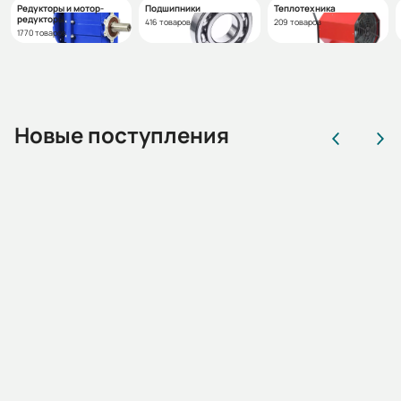
Редукторы и мотор-
Подшипники
Теплотехника
редукторы
416 товаров
209 товаров
1770 товаров
Новые поступления
01.02.01.1.220295
Эл.двигатель 2АИМУР 315 L4 У2,5 660/1140В, кл
изоляции Н, PBExdbI Mb X, РТС (статор), стальной
фланец, подшипники SKF, 315/1500 IM 9701
Наличие:
Санкт-Петербург:
2 шт