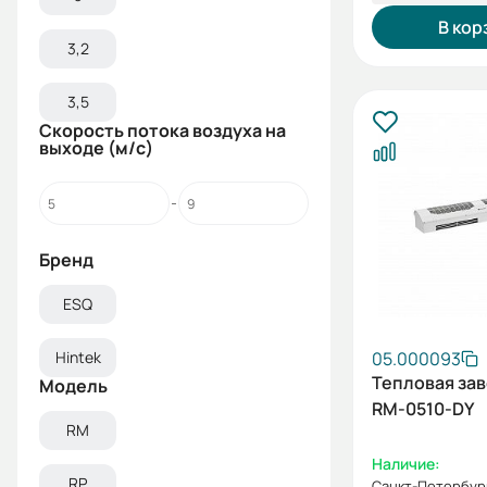
В кор
3,2
3,5
Скорость потока воздуха на
выходе (м/c)
Бренд
ESQ
Hintek
05.000093
Тепловая зав
Модель
RM-0510-DY
RM
Наличие:
RP
Санкт-Петербур