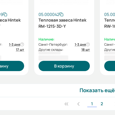
09
05.000042
05.0
еса Hintek
Тепловая завеса Hintek
Тепл
Y
RM-1215-3D-Y
RW-1
Наличие:
Налич
г:
1-3 дня
Санкт-Петербург:
1-3 дня
Санкт
17 шт
Другие склады:
18 шт
Другие
₽
48 600,00 ₽
48 
зину
В корзину
Показать ещё
1
2