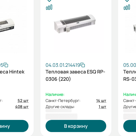
95
04.03.01.214419
05.0
еса Hintek
Тепловая завеса ESQ RP-
Тепл
0306 (220)
RS-0
Наличие:
Налич
г:
52 шт
Санкт-Петербург:
14 шт
Санкт
408 шт
Другие склады:
1 шт
Другие
9 000,00 ₽
12 0
зину
В корзину