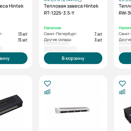
еса Hintek
Тепловая завеса Hintek
Тепл
RT-1225-3.5-Y
RW-3
Наличие:
Налич
г:
13 шт
Санкт-Петербург:
7 шт
Санкт
15 шт
Другие склады:
3 шт
Другие
₽
74 500,00 ₽
86 
зину
В корзину