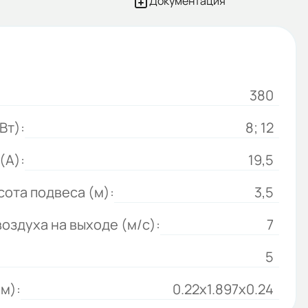
Документация
380
Вт):
8; 12
(А):
19,5
ота подвеса (м):
3,5
оздуха на выходе (м/c):
7
5
м):
0.22x1.897x0.24