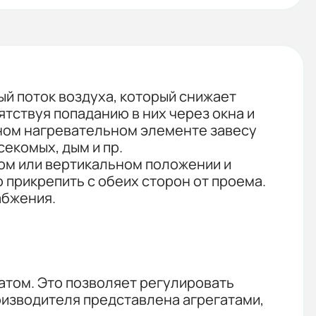
ый поток воздуха, который снижает
тствуя попаданию в них через окна и
нном нагревательном элементе завесу
екомых, дым и пр.
ном или вертикальном положении и
прикрепить с обеих сторон от проема.
абжения.
атом. Это позволяет регулировать
оизводителя представлена агрегатами,