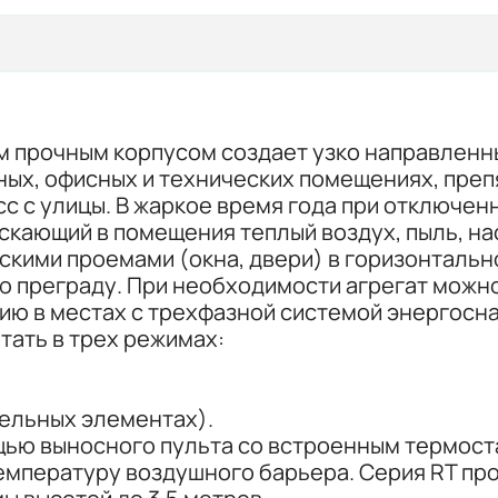
ым прочным корпусом создает узко направленн
ых, офисных и технических помещениях, препя
 с улицы. В жаркое время года при отключе
скающий в помещения теплый воздух, пыль, нас
скими проемами (окна, двери) в горизонталь
 преграду. При необходимости агрегат можно 
ию в местах с трехфазной системой энергосн
тать в трех режимах:
ельных элементах).
щью выносного пульта со встроенным термост
мпературу воздушного барьера. Серия RT пр