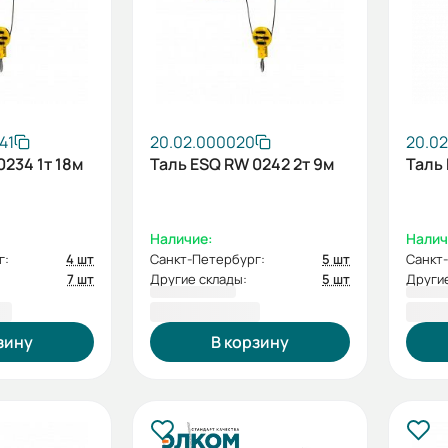
41
20.02.000020
20.02
0234 1т 18м
Таль ESQ RW 0242 2т 9м
Таль 
Наличие:
Налич
г:
4 шт
Санкт-Петербург:
5 шт
Санкт
7 шт
Другие склады:
5 шт
Другие
 ₽
111 437,00 ₽
111 
зину
В корзину