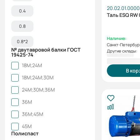
20.02.01.0000
0.4
Таль ESQ RW 0
0.8
Наличие:
0.8*2
Санкт-Петербур
№ двутавровой балки ГОСТ
Другие склады:
19425-74
89 752,00 
18М;24М
В кор
18М;24М;30М
24М;30М;36М
36М
36М;45М
45М
Полиспаст