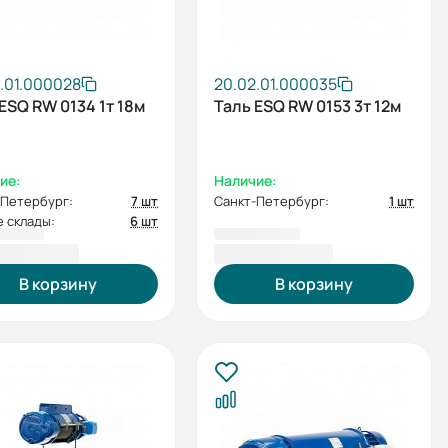
.01.000028
20.02.01.000035
ESQ RW 0134 1т 18м
Таль ESQ RW 0153 3т 12м
ие:
Наличие:
-Петербург:
7 шт
Санкт-Петербург:
1 шт
 склады:
6 шт
856,00 ₽
107 010,00 ₽
В корзину
В корзину