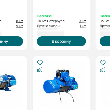
Наличие:
Налич
г:
8 шт
Санкт-Петербург:
3 шт
Санкт
9 шт
Другие склады:
1 шт
Другие
₽
84 762,00 ₽
85 2
зину
В корзину