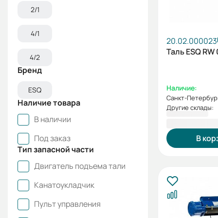
2/1
4/1
20.02.000023
Таль ESQ RW 
4/2
Бренд
Наличие:
ESQ
Санкт-Петербур
Наличие товара
Другие склады:
97 037,00 
В наличии
Под заказ
В кор
Тип запасной части
Двигатель подъема тали
Канатоукладчик
Пульт управления