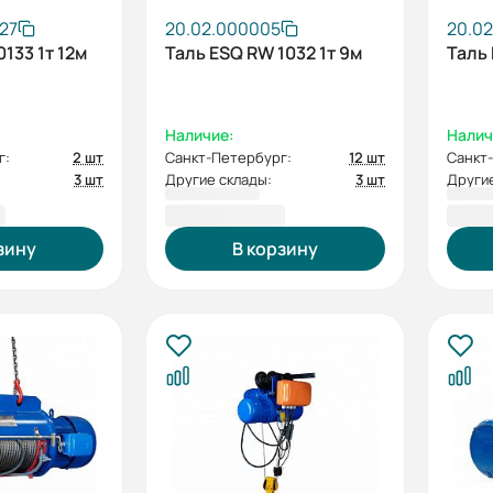
27
20.02.000005
20.0
133 1т 12м
Таль ESQ RW 1032 1т 9м
Таль 
Наличие:
Налич
г:
2 шт
Санкт-Петербург:
12 шт
Санкт
3 шт
Другие склады:
3 шт
Другие
₽
94 277,00 ₽
96 0
зину
В корзину