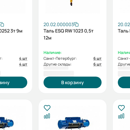
20.02.000003
20.02
0252 3т 9м
Таль ESQ RW 1023 0,5т
Таль 
12м
Наличие:
Налич
г:
4 шт
Санкт-Петербург:
6 шт
Санкт
4 шт
Другие склады:
6 шт
Другие
₽
97 471,00 ₽
104 
зину
В корзину