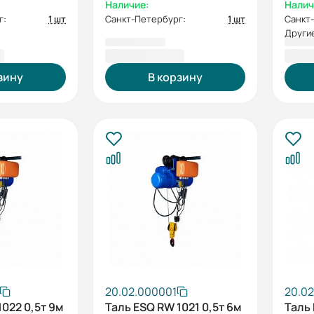
кафа
Наличие:
Налич
г:
1 шт
Санкт-Петербург:
1 шт
Санкт
Другие
₽
58 863,00 ₽
69 2
зину
В корзину
20.02.000001
20.0
1022 0,5т 9м
Таль ESQ RW 1021 0,5т 6м
Таль 