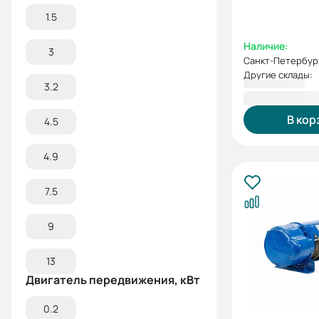
1.5
Наличие:
3
Санкт-Петербур
Другие склады:
3.2
84 678,00 
В кор
4.5
4.9
7.5
9
13
Двигатель передвижения, кВт
0.2