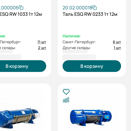
2.000006
20.02.000018
ESQ RW 1033 1т 12м
Таль ESQ RW 0233 1т 12м
ие:
Наличие:
-Петербург:
11 шт
Санкт-Петербург:
6 шт
 склады:
2 шт
Другие склады:
1 шт
65,00 ₽
96 502,00 ₽
В корзину
В корзину