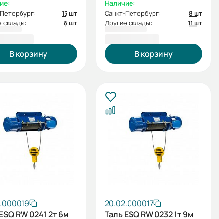
ие:
Наличие:
-Петербург:
13 шт
Санкт-Петербург:
8 шт
 склады:
8 шт
Другие склады:
11 шт
10,00 ₽
70 534,00 ₽
В корзину
В корзину
2.000019
20.02.000017
ESQ RW 0241 2т 6м
Таль ESQ RW 0232 1т 9м