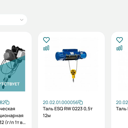
082
20.02.01.000056
20.0
ческая
Таль ESQ RW 0223 0,5т
Таль 
ационарная
12м
 (г/п 1т в/