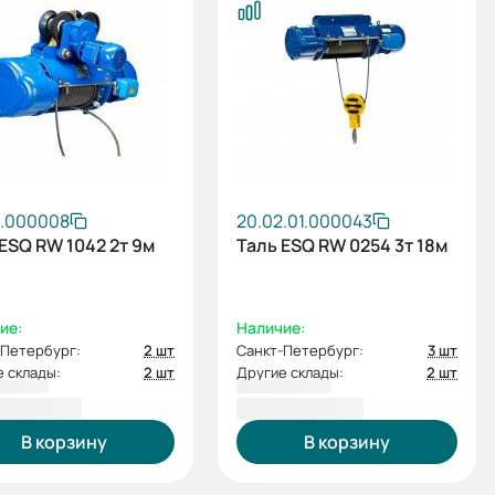
2.000008
20.02.01.000043
ESQ RW 1042 2т 9м
Таль ESQ RW 0254 3т 18м
ие:
Наличие:
-Петербург:
2 шт
Санкт-Петербург:
3 шт
 склады:
2 шт
Другие склады:
2 шт
336,00 ₽
123 179,00 ₽
В корзину
В корзину