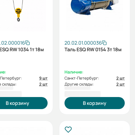
.02.000016
20.02.01.000036
ESQ RW 1034 1т 18м
Таль ESQ RW 0154 3т 18м
ие:
Наличие:
-Петербург:
9 шт
Санкт-Петербург:
2 шт
 склады:
2 шт
Другие склады:
2 шт
592,00 ₽
112 200,00 ₽
В корзину
В корзину