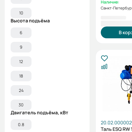
п 9м) (без ш
Наличие:
управления)
Санкт-Петербур
10
Высота подъёма
41 005,00 
В кор
6
9
12
18
24
30
Двигатель подъёма, кВт
20.02.000002
0.8
Таль ESQ RW 