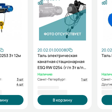
20.02.01.000080
20.0
0253 3т 12м
Таль электрическая
Таль 
канатная стационарная
ESQ RW 0254 (г/п 3т в/п
18м) без двигателя
Наличие:
Налич
г:
3 шт
Санкт-Петербург:
1 шт
Санкт
4 шт
Другие
₽
116 026,00 ₽
121 
зину
В корзину