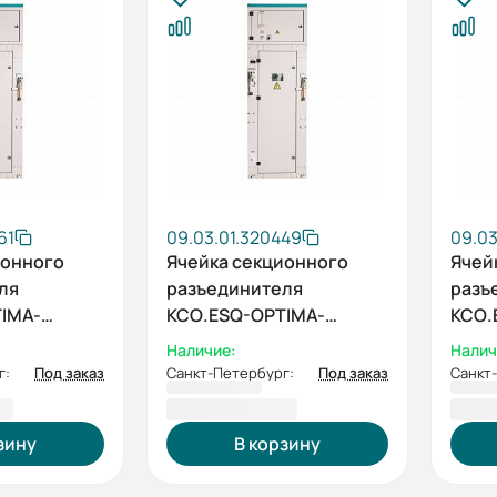
61
09.03.01.320449
09.03
ионного
Ячейка секционного
Ячей
ля
разъединителя
разъ
IMA-
КСО.ESQ-OPTIMA-
КСО.
В
5СР-630-6кВ
5СР-
Наличие:
Налич
г:
Под заказ
Санкт-Петербург:
Под заказ
Санкт
 ₽
408 314,87 ₽
411 
зину
В корзину