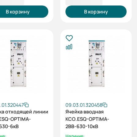
1 629,88 ₽
1 109 626,11 ₽
В корзину
В корзину
.01.320447
09.03.01.320458
ка отходящей линии
Ячейка вводная
ESQ-OPTIMA-
КСО.ESQ-OPTIMA-
630-6кВ
2ВВ-630-10кВ
ие:
Наличие: