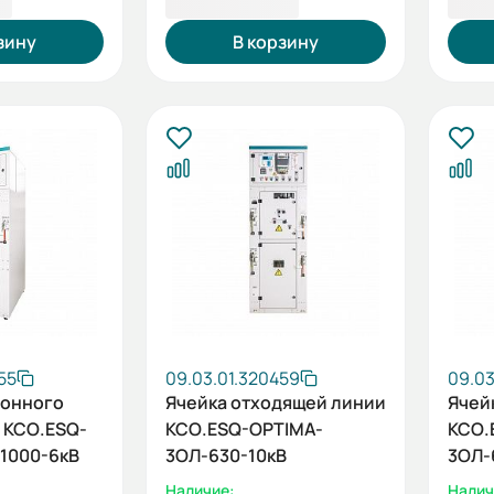
 ₽
1 100 559,22 ₽
1 10
зину
В корзину
55
09.03.01.320459
09.03
ионного
Ячейка отходящей линии
Ячей
 КСО.ESQ-
КСО.ESQ-OPTIMA-
КСО.
1000-6кВ
3ОЛ-630-10кВ
3ОЛ-
Наличие:
Налич