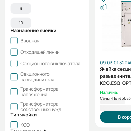
6
10
Назначение ячейки
Вводная
Отходящей линии
09.03.01.3204
Секционного выключателя
Ячейка секц
Секционного
разъедините
разъединителя
КСО.ESQ-OPT
Трансформатора
5СР-630-10к
Наличие:
напряжения
Санкт-Петербур
Трансформатора
408 314,87
собственных нужд
Тип ячейки
В кор
КСО