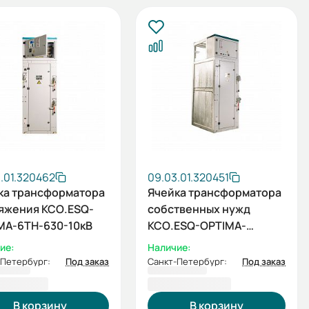
.01.320462
09.03.01.320451
ка трансформатора
Ячейка трансформатора
яжения КСО.ESQ-
собственных нужд
MA-6ТН-630-10кВ
КСО.ESQ-OPTIMA-
7ТСН-630-6кВ
ие:
Наличие:
-Петербург:
Под заказ
Санкт-Петербург:
Под заказ
151,74 ₽
954 693,94 ₽
В корзину
В корзину