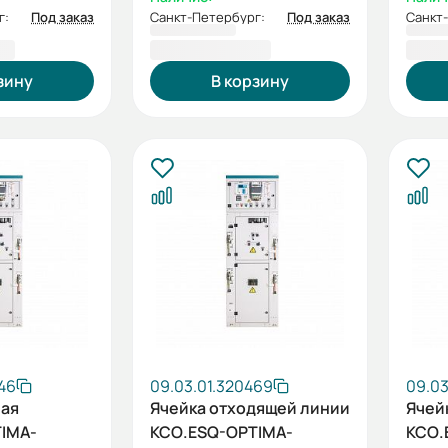
г:
Под заказ
Санкт-Петербург:
Под заказ
Санкт
7 ₽
1 163 278,93 ₽
1 16
зину
В корзину
46
09.03.01.320469
09.03
ная
Ячейка отходящей линии
Ячей
IMA-
КСО.ESQ-OPTIMA-
КСО.