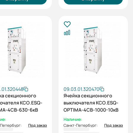
.01.320448
09.03.01.320470
ка секционного
Ячейка секционного
ючателя КСО.ESQ-
выключателя КСО.ESQ-
MA-4СВ-630-6кВ
OPTIMA-4СВ-1000-10кВ
ие:
Наличие:
-Петербург:
Под заказ
Санкт-Петербург:
Под заказ