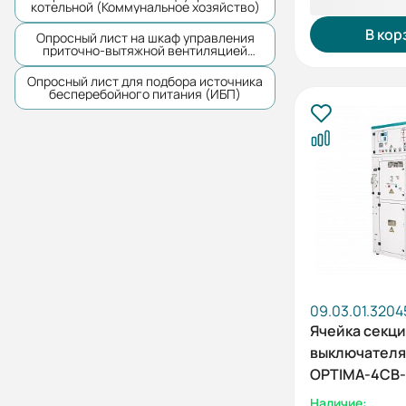
973 146,44
котельной (Коммунальное хозяйство)
В кор
Опросный лист на шкаф управления
приточно-вытяжной вентиляцией
(Коммунальное хозяйство)
Опросный лист для подбора источника
бесперебойного питания (ИБП)
09.03.01.3204
Ячейка секц
выключателя
OPTIMA-4СВ-
Наличие: