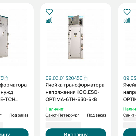
75
09.03.01.320450
09.03
сформатора
Ячейка трансформатора
Ячей
 нужд
напряжения КСО.ESQ-
напр
SE-ТСН
OPTIMA-6ТН-630-6кВ
OPTI
Наличие:
Налич
г:
Под заказ
Санкт-Петербург:
Под заказ
Санкт
 ₽
914 098,74 ₽
922 
зину
В корзину