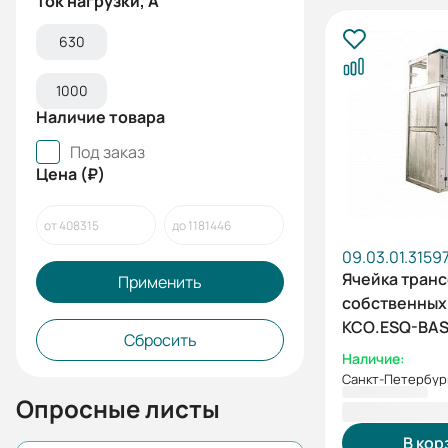
Ток нагрузки, А
630
1000
Наличие товара
Под заказ
Цена (₽)
09.03.01.3159
Ячейка тран
Применить
собственных
КСО.ESQ-BA
Сбросить
(40кВА)
Наличие:
Санкт-Петербур
Опросные листы
777 975,60
В кор