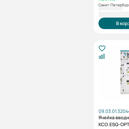
Санкт-Петербур
1 110 696,7
В кор
09.03.01.3204
Ячейка ввод
КСО.ESQ-OPT