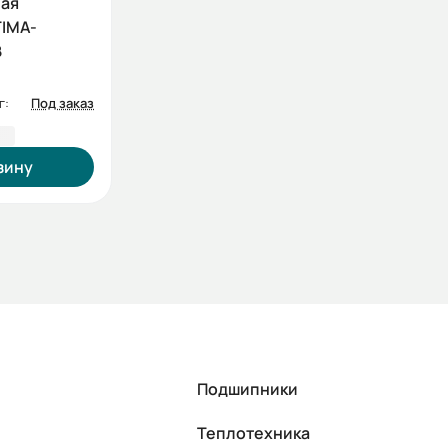
ная
IMA-
В
г:
Под заказ
2 ₽
зину
Подшипники
Теплотехника