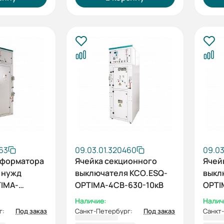
63
09.03.01.320460
09.03
сформатора
Ячейка секционного
Ячей
 нужд
выключателя КСО.ESQ-
выкл
IMA-
OPTIMA-4СВ-630-10кВ
OPTI
кВ
Наличие:
Налич
г:
Под заказ
Санкт-Петербург:
Под заказ
Санкт