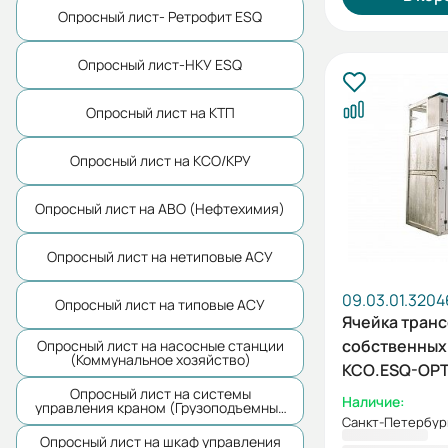
Опросный лист- Ретрофит ESQ
Опросный лист-НКУ ESQ
Опросный лист на КТП
Опросный лист на КСО/КРУ
Опросный лист на АВО (Нефтехимия)
Опросный лист на нетиповые АСУ
09.03.01.3204
Опросный лист на типовые АСУ
Ячейка тран
собственных
Опросный лист на насосные станции
(Коммунальное хозяйство)
КСО.ESQ-OPT
7ТСН-630-10
Опросный лист на системы
Наличие:
управления краном (Грузоподъемные
механизмы)
Санкт-Петербур
Опросный лист на шкаф управления