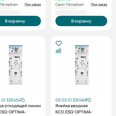
-Петербург:
Под заказ
Санкт-Петербург:
Под заказ
4 349,60 ₽
1 169 185,93 ₽
В корзину
В корзину
.01.320454
09.03.01.320468
ка отходящей линии
Ячейка вводная
ESQ-OPTIMA-
КСО.ESQ-OPTIMA-