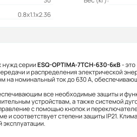
30
Вес (кг):
0.8x1.1x2.36
х нужд серии
ESQ-OPTIMA-7ТСН-630-6кВ
- это
ередачи и распределения электрической энерг
м на номинальный ток до 630 А, обеспечиваю
беспечивающим все необходимые защиты и фун
тельным устройствам, а также системой дуго
правление с помощью кнопок и переключател
 и соответствует степени защиты IP21. Клим
 эксплуатации.