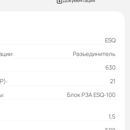
Документация
ESQ
ации:
Разъединитель
630
P):
21
ы:
Блок РЗА ESQ-100
1,5