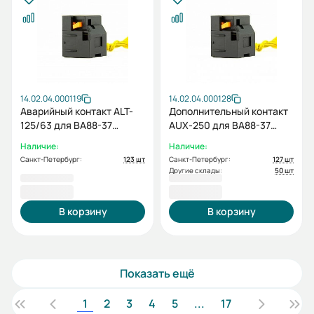
14.02.04.000119
14.02.04.000128
Аварийный контакт ALT-
Дополнительный контакт
125/63 для ВА88-37
AUX-250 для ВА88-37
правый
правый
Наличие:
Наличие:
Санкт-Петербург:
123 шт
Санкт-Петербург:
127 шт
Другие склады:
50 шт
634,80 ₽
643,20 ₽
В корзину
В корзину
Показать ещё
1
2
3
4
5
...
17