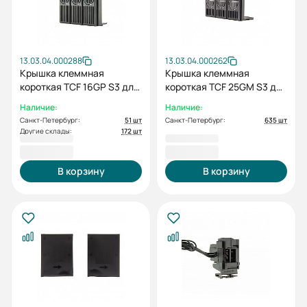
13.03.04.000288
13.03.04.000262
Крышка клеммная
Крышка клеммная
короткая TCF 16GP S3 для
короткая TCF 25GM S3 для
HGP50D/125D/160D (НЕ
3п HGM/HGE160/250 (НЕ
Наличие:
Наличие:
УСТАНАВЛИВАЕТСЯ С
УСТАНАВЛИВАЕТСЯ С
Санкт-Петербург:
51 шт
Санкт-Петербург:
635 шт
МОТОРНЫМ ПРИВОДОМ)
МОТОРНЫМ ПРИВОДОМ)
Другие склады:
172 шт
одна шт
одна шт
505,20 ₽
505,20 ₽
В корзину
В корзину