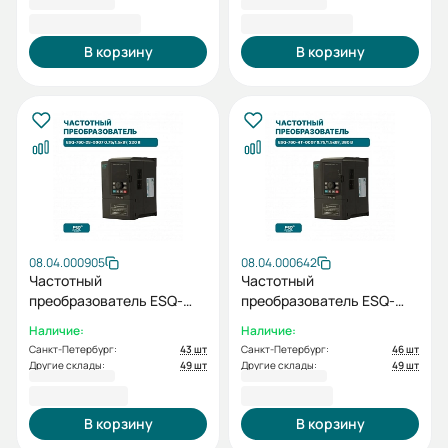
832 529,22 ₽
152 004,68 ₽
В корзину
В корзину
08.04.000905
08.04.000642
Частотный
Частотный
преобразователь ESQ-
преобразователь ESQ-
760-2S-0007 0.75/1.5кВт,
760-4T-0007 0.75/1.5кВт,
Наличие:
Наличие:
220 В
380 В
Санкт-Петербург:
43 шт
Санкт-Петербург:
46 шт
Другие склады:
49 шт
Другие склады:
49 шт
16 998,26 ₽
17 237,38 ₽
В корзину
В корзину