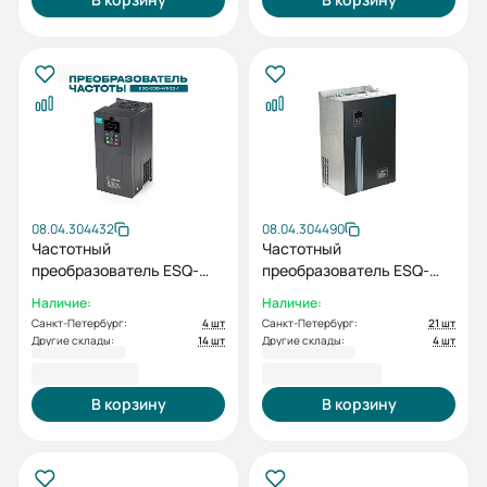
08.04.304432
08.04.304490
Частотный
Частотный
преобразователь ESQ-
преобразователь ESQ-
230-4T-22K 22кВт, 380В
230-4T-75K 75кВт, 380В
Наличие:
Наличие:
Санкт-Петербург:
4 шт
Санкт-Петербург:
21 шт
Другие склады:
14 шт
Другие склады:
4 шт
46 169,68 ₽
160 470,26 ₽
В корзину
В корзину