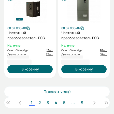
08.04.000481
08.04.000487
Частотный
Частотный
преобразователь ESQ-
преобразователь ESQ-
760-4T0185G/0220P
760-4T0750G/0900P
Наличие:
Наличие:
18.5/22кВт, 380В
75/90кВт, 380В
Санкт-Петербург:
17 шт
Санкт-Петербург:
20 шт
Другие склады:
42 шт
Другие склады:
18 шт
71 516,40 ₽
202 657,86 ₽
В корзину
В корзину
Показать ещё
1
2
3
4
5
...
9