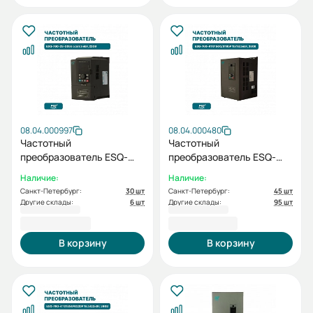
08.04.000997
08.04.000480
Частотный
Частотный
преобразователь ESQ-
преобразователь ESQ-
760-2S-0055 5.5/7.5 кВт,
760-4T0150G/0185P
Наличие:
Наличие:
220В
15/18.5кВт, 380В
Санкт-Петербург:
30 шт
Санкт-Петербург:
45 шт
Другие склады:
6 шт
Другие склады:
95 шт
37 454,00 ₽
48 815,86 ₽
В корзину
В корзину