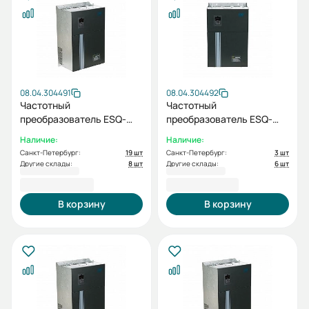
08.04.304491
08.04.304492
Частотный
Частотный
преобразователь ESQ-
преобразователь ESQ-
230-4T-90K 90кВт, 380В
230-4T-110K 110кВт, 380В
Наличие:
Наличие:
Санкт-Петербург:
19 шт
Санкт-Петербург:
3 шт
Другие склады:
8 шт
Другие склады:
6 шт
213 162,06 ₽
234 717,02 ₽
В корзину
В корзину