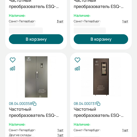
Частотный
Частотный
преобразователь ESQ-
преобразователь ESQ-
500-4T2500G/2800P
500-4T2800G/3150P
Наличие:
Наличие:
250/280кВт 380-460В
280/315кВт 380-460В
Санкт-Петербург:
3 шт
Санкт-Петербург:
1 шт
735 306,20 ₽
816 110,46 ₽
В корзину
В корзину
08.04.000358
08.04.000731
Частотный
Частотный
преобразователь ESQ-
преобразователь ESQ-
500-4T3150G/3550P
600-4T0550G/0750P-BU
Наличие:
Наличие:
315/355кВт 380-460В
55/75кВт 380-460В
Санкт-Петербург:
1 шт
Санкт-Петербург:
1 шт
Другие склады:
1 шт