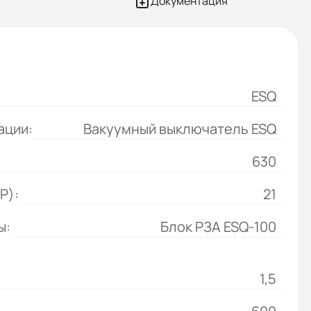
Документация
ESQ
ации:
Вакуумный выключатель ESQ
630
P):
21
ы:
Блок РЗА ESQ-100
1,5