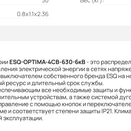
30
Вес (кг):
0.8x1.1x2.36
рии
ESQ-OPTIMA-4СВ-630-6кВ
- это распреде
ления электрической энергии в сетях напряже
выключателем собственного бренда ESQ на но
 ресурс и длительный срок службы.
беспечивающим все необходимые защиты и фун
тельным устройствам, а также системой дуго
правление с помощью кнопок и переключател
 и соответствует степени защиты IP21. Клим
 эксплуатации.