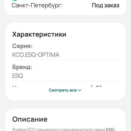
Санкт-Петербург:
Под заказ
Характеристики
Серия:
КСО.ESQ-OPTIMA
Бренд:
ESQ
Номинальное напряжение (кВ):
Смотреть все
6
Устройства комутации:
Разъединитель
Описание
Орган управления:
Ячейка КСО секционного разъединителя серии
ESQ-