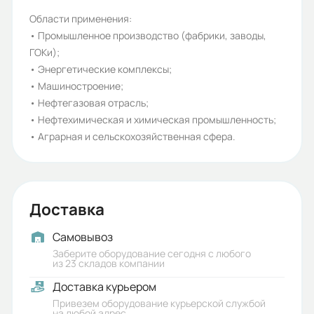
Распределение электроэнергии
Области применения:
напряжением 6-10 кВ
• Промышленное производство (фабрики, заводы,
ГОКи);
Гарантия, лет:
• Энергетические комплексы;
1,5
• Машиностроение;
• Нефтегазовая отрасль;
Срок службы, лет:
• Нефтехимическая и химическая промышленность;
30
• Аграрная и сельскохозяйственная сфера.
Вес (кг):
500
Габариты (ШхВхГ, м):
Доставка
0.8x1.1x2.36
Самовывоз
Заберите оборудование сегодня с любого
из 23 складов компании
Доставка курьером
Привезем оборудование курьерской службой
на любой адрес