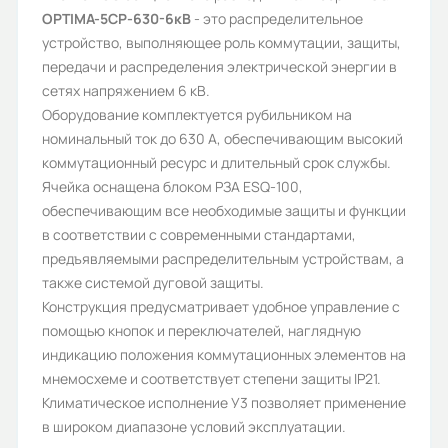
OPTIMA-5СР-630-6кВ
- это распределительное
Блок РЗА, Кнопки, Переключатели
устройство, выполняющее роль коммутации, защиты,
Ток нагрузки, А:
передачи и распределения электрической энергии в
сетях напряжением 6 кВ.
630
Оборудование комплектуется рубильником на
Климатическое исполнение:
номинальный ток до 630 А, обеспечивающим высокий
коммутационный ресурс и длительный срок службы.
У3
Ячейка оснащена блоком РЗА ESQ-100,
Степень защиты (IP):
обеспечивающим все необходимые защиты и функции
в соответствии с современными стандартами,
21
предъявляемыми распределительным устройствам, а
Индикация:
также системой дуговой защиты.
Конструкция предусматривает удобное управление с
Мнемосхема, Лампы
помощью кнопок и переключателей, наглядную
Устройства защиты:
индикацию положения коммутационных элементов на
мнемосхеме и соответствует степени защиты IP21.
Блок РЗА ESQ-100
Климатическое исполнение У3 позволяет применение
Применение:
в широком диапазоне условий эксплуатации.