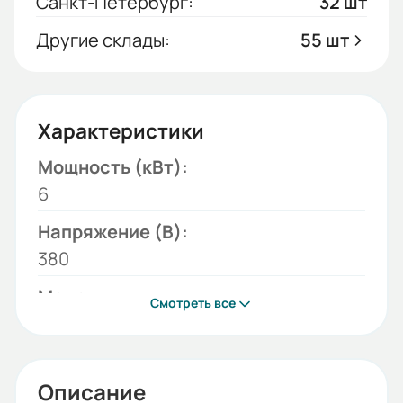
Санкт-Петербург:
32 шт
Другие склады:
55 шт
Характеристики
Мощность (кВт):
6
Напряжение (В):
380
Модель:
Смотреть все
RM
Режимы работы (кВт):
3; 6
Описание