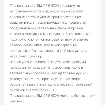
Бренд:
Тепловая завеса RM-0615-3D-Y создает узко
направленный поток воздуха, который снижает
Hintek
тепловые потери в жилых, производственных,
Номинальный ток (А):
офисных и технических помещениях, препятствуя
попаданию в них через окна и дверные проемы
9,1
холодных воздушных масс с улицы. В жаркое время
Степень защиты (IP):
года при отключенном нагревательном элементе
завесу можно использовать как барьер, не
IP20
пропускающий в помещения теплый воздух, пыль,
Максимальная высота подвеса
насекомых, дым и пр.
Завеса устанавливается над технологическими
(м):
проемами (окна, двери) в горизонтальном или
3
вертикальном положении и создает отвесную или
боковую воздушную преграду. Данная модель
Источник тепла:
рассчитана на эксплуатацию в местах с трехфазной
Электричество
системой энергоснабжения.
Тепловая завеса RM-0615-3D-Y может работать в трех
Скорость потока воздуха на
режимах:
выходе (м/c):