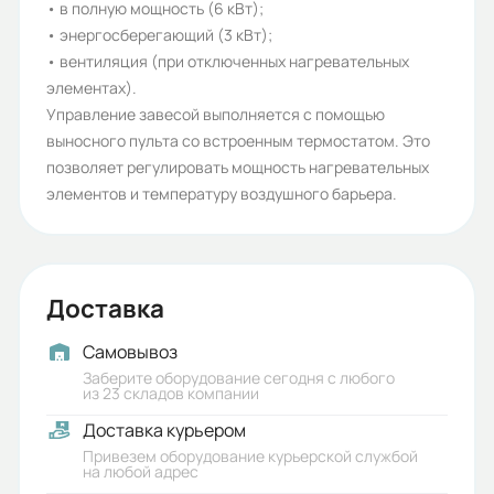
• в полную мощность (6 кВт);
7
• энергосберегающий (3 кВт);
• вентиляция (при отключенных нагревательных
Гарантия, лет:
элементах).
1
Управление завесой выполняется с помощью
выносного пульта со встроенным термостатом. Это
Срок службы, лет:
позволяет регулировать мощность нагревательных
7
элементов и температуру воздушного барьера.
Вес (кг):
22
Доставка
Габариты (ШхВхГ, м):
0.24x1.43x0.215
Самовывоз
Заберите оборудование сегодня с любого
из 23 складов компании
Доставка курьером
Привезем оборудование курьерской службой
на любой адрес