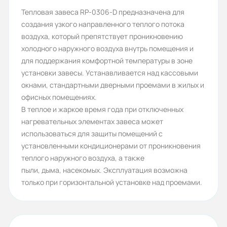
Бренд:
Тепловая завеса RP-0306-D предназначена для
создания узкого направленного теплого потока
Hintek
воздуха, который препятствует проникновению
Номинальный ток (А):
холодного наружного воздуха внутрь помещения и
для поддержания комфортной температуры в зоне
14
установки завесы. Устанавливается над кассовыми
Степень защиты (IP):
окнами, стандартными дверными проемами в жилых и
офисных помещениях.
IP20
В теплое и жаркое время года при отключенных
Максимальная высота подвеса
нагревательных элементах завеса может
использоваться для защиты помещений с
(м):
установленными кондиционерами от проникновения
2,2
теплого наружного воздуха, а также
пыли, дыма, насекомых. Эксплуатация возможна
Источник тепла:
только при горизонтальной установке над проемами.
Электричество
Скорость потока воздуха на
выходе (м/c):