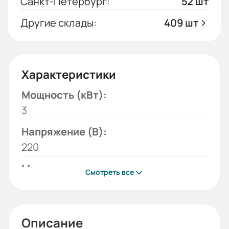
Санкт-Петербург:
52 шт
Другие склады:
409 шт
Характеристики
Мощность (кВт):
3
Напряжение (В):
220
Модель:
Смотреть все
RP
Режимы работы (кВт):
1,5; 3
Описание