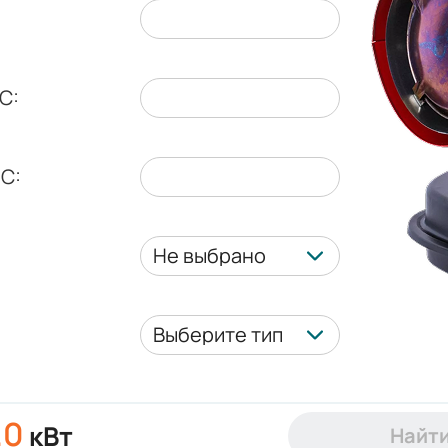
C:
C:
Не выбрано
Выберите тип
.0
кВт
Найт