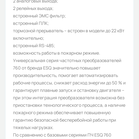
2 аналоговых выхода;
Количество фаз:
2 релейных выхода;
3
встроенный ЭМС фильтр;
встроенный ПЛК;
Степень защиты (IP):
тормозной прерыватель – встроен в модели до 22 кВт
IP20
включительно;
встроенный RS-485;
Съёмный пульт:
возможность работы в пожарном режиме.
Да
Универсальная серия частотных преобразователей
760 от бренда ESQ значительно повышает
Дискретные входы:
производительность, помогает автоматизировать
6
рабочие процессы, снижает расход энергии до 50 % и
гарантирует плавные запуск и остановку двигателя –
Протокол Profibus DP:
при этом интеграция преобразователя возможна без
опционально
приостановки технологического процесса, а наличие
пожарного режима обеспечивает повышенную
Номинальный выходной ток (А):
гарантию безопасной бесперебойной работы при
304/330
тяжелых нагрузках.
По сравнению с базовыми сериями ПЧ ESQ 760
Перегрузочная способность, %: