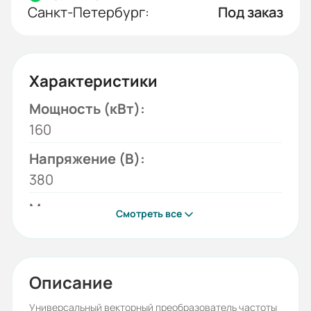
Санкт-Петербург:
Под заказ
Характеристики
Мощность (кВт):
160
Напряжение (В):
380
Модель:
Смотреть все
ESQ-760-4T1600G/1850P
Серия:
ESQ-760
Описание
Бренд:
Универсальный векторный преобразователь частоты