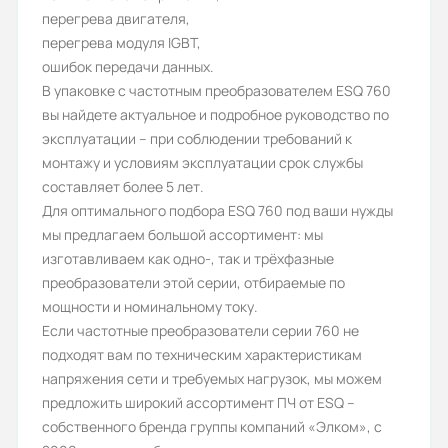
10
перегрева двигателя,
перегрева модуля IGBT,
Габариты (ШхВхГ, м):
ошибок передачи данных.
0.485x0.31x0.88
В упаковке с частотным преобразователем ESQ 760
вы найдете актуальное и подробное руководство по
эксплуатации – при соблюдении требований к
монтажу и условиям эксплуатации срок службы
составляет более 5 лет.
Для оптимального подбора ESQ 760 под ваши нужды
мы предлагаем большой ассортимент: мы
изготавливаем как одно-, так и трёхфазные
преобразователи этой серии, отбираемые по
мощности и номинальному току.
Если частотные преобразователи серии 760 не
подходят вам по техническим характеристикам
напряжения сети и требуемых нагрузок, мы можем
предложить широкий ассортимент ПЧ от ESQ –
собственного бренда группы компаний «Элком», с