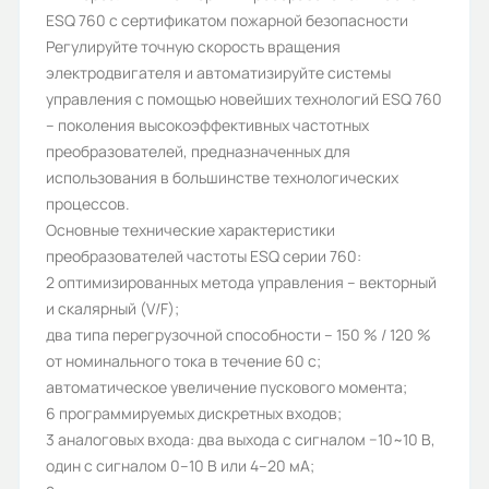
ESQ 760 с сертификатом пожарной безопасности
ESQ
Регулируйте точную скорость вращения
Тип нагрузки:
электродвигателя и автоматизируйте системы
управления с помощью новейших технологий ESQ 760
общепромышленная,
– поколения высокоэффективных частотных
общепромышленная
преобразователей, предназначенных для
использования в большинстве технологических
Рабочее напряжение (В):
процессов.
0-380
Основные технические характеристики
преобразователей частоты ESQ серии 760:
Частота сети (Гц):
2 оптимизированных метода управления – векторный
0-599 Гц
и скалярный (V/F);
два типа перегрузочной способности – 150 % / 120 %
Номинальный ток (А):
от номинального тока в течение 60 с;
304/330
автоматическое увеличение пускового момента;
6 программируемых дискретных входов;
Протокол связи ModBus:
3 аналоговых входа: два выхода с сигналом −10~10 В,
Да
один с сигналом 0–10 В или 4–20 мA;