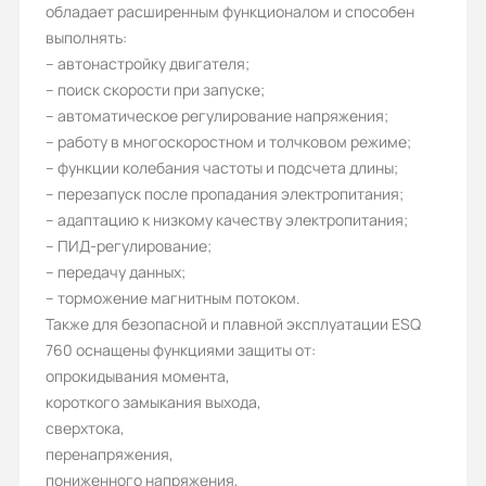
обладает расширенным функционалом и способен
150/110
выполнять:
– автонастройку двигателя;
Дискретные выходы:
– поиск скорости при запуске;
2
– автоматическое регулирование напряжения;
– работу в многоскоростном и толчковом режиме;
Аналоговые выходы:
– функции колебания частоты и подсчета длины;
2
– перезапуск после пропадания электропитания;
– адаптацию к низкому качеству электропитания;
Аналоговые входы:
– ПИД-регулирование;
3
– передачу данных;
– торможение магнитным потоком.
Вес (кг):
Также для безопасной и плавной эксплуатации ESQ
80
760 оснащены функциями защиты от:
опрокидывания момента,
Гарантия, лет:
короткого замыкания выхода,
1
сверхтока,
перенапряжения,
Срок службы, лет:
пониженного напряжения,