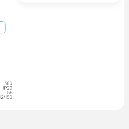
380
IP20
55
12/150