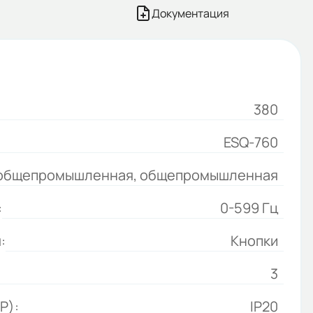
Документация
380
ESQ-760
общепромышленная, общепромышленная
:
0-599 Гц
:
Кнопки
3
P):
IP20