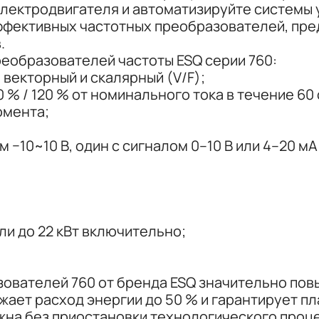
электродвигателя и автоматизируйте системы
ффективных частотных преобразователей, пре
.
еобразователей частоты ESQ серии 760:
векторный и скалярный (V/F);
 % / 120 % от номинального тока в течение 60 
омента;
 −10~10 В, один с сигналом 0–10 В или 4–20 мA
ли до 22 кВт включительно;
ователей 760 от бренда ESQ значительно пов
ает расход энергии до 50 % и гарантирует пла
на без приостановки технологического проце