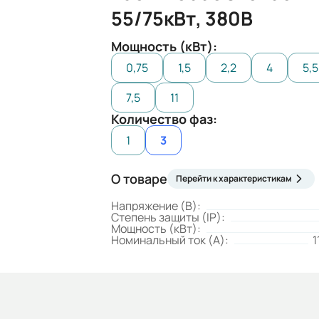
55/75кВт, 380В
Мощность (кВт):
0,75
1,5
2,2
4
5,5
7,5
11
Количество фаз:
1
3
О товаре
Перейти к характеристикам
Напряжение (В):
Степень защиты (IP):
Мощность (кВт):
Номинальный ток (А):
1