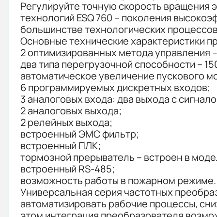
Регулируйте точную скорость вращения 
технологий ESQ 760 – поколения высокоэ
большинстве технологических процессов
Основные технические характеристики пр
2 оптимизированных метода управления – 
два типа перегрузочной способности – 150
автоматическое увеличение пускового м
6 программируемых дискретных входов;
3 аналоговых входа: два выхода с сигналом
2 аналоговых выхода;
2 релейных выхода;
встроенный ЭМС фильтр;
встроенный ПЛК;
тормозной прерыватель – встроен в моде
встроенный RS-485;
возможность работы в пожарном режиме.
Универсальная серия частотных преобраз
автоматизировать рабочие процессы, сниж
этом интеграция преобразователя возмож