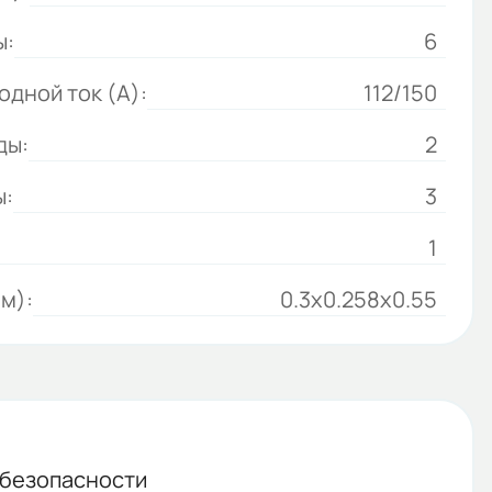
ы:
6
дной ток (А):
112/150
ды:
2
ы:
3
1
м):
0.3x0.258x0.55
 безопасности