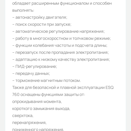
обладает расширенным функционалом и способен
150/110
выполнять:
– автонастройку двигателя;
Дискретные выходы:
– поиск скорости при запуске;
2
– автоматическое регулирование напряжения;
– работу в многоскоростном и толчковом режиме;
Аналоговые выходы:
– функции колебания частоты и подсчета длины;
2
– перезапуск после пропадания электропитания;
– адаптацию к низкому качеству электропитания;
Аналоговые входы:
– ПИД-регулирование;
3
– передачу данных;
– торможение магнитным потоком.
Вес (кг):
Также для безопасной и плавной эксплуатации ESQ
4
760 оснащены функциями защиты от:
опрокидывания момента,
Гарантия, лет:
короткого замыкания выхода,
1
сверхтока,
перенапряжения,
Срок службы, лет:
пониженного напряжения,