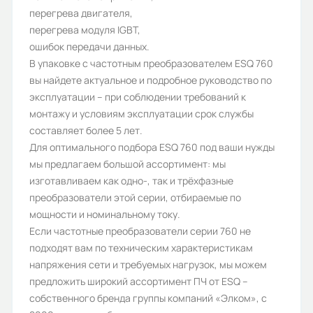
10
перегрева двигателя,
перегрева модуля IGBT,
Габариты (ШхВхГ, м):
ошибок передачи данных.
0.155x0.176x0.25
В упаковке с частотным преобразователем ESQ 760
вы найдете актуальное и подробное руководство по
эксплуатации – при соблюдении требований к
монтажу и условиям эксплуатации срок службы
составляет более 5 лет.
Для оптимального подбора ESQ 760 под ваши нужды
мы предлагаем большой ассортимент: мы
изготавливаем как одно-, так и трёхфазные
преобразователи этой серии, отбираемые по
мощности и номинальному току.
Если частотные преобразователи серии 760 не
подходят вам по техническим характеристикам
напряжения сети и требуемых нагрузок, мы можем
предложить широкий ассортимент ПЧ от ESQ –
собственного бренда группы компаний «Элком», с