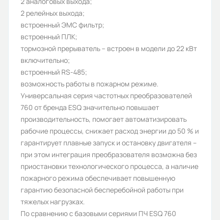
2 аналоговых выхода;
Количество фаз:
2 релейных выхода;
3
встроенный ЭМС фильтр;
встроенный ПЛК;
Степень защиты (IP):
тормозной прерыватель – встроен в модели до 22 кВт
IP20
включительно;
встроенный RS-485;
Съёмный пульт:
возможность работы в пожарном режиме.
Да
Универсальная серия частотных преобразователей
760 от бренда ESQ значительно повышает
Дискретные входы:
производительность, помогает автоматизировать
6
рабочие процессы, снижает расход энергии до 50 % и
гарантирует плавные запуск и остановку двигателя –
Протокол Profibus DP:
при этом интеграция преобразователя возможна без
опционально
приостановки технологического процесса, а наличие
пожарного режима обеспечивает повышенную
Номинальный выходной ток (А):
гарантию безопасной бесперебойной работы при
13/17
тяжелых нагрузках.
По сравнению с базовыми сериями ПЧ ESQ 760
Перегрузочная способность, %: