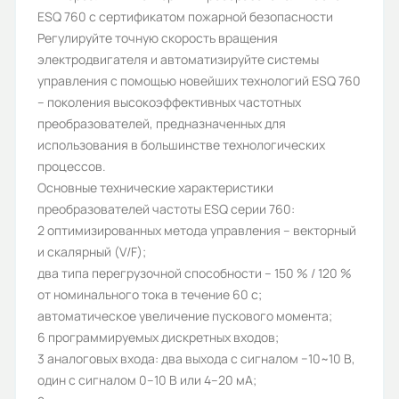
ESQ 760 с сертификатом пожарной безопасности
ESQ
Регулируйте точную скорость вращения
Тип нагрузки:
электродвигателя и автоматизируйте системы
управления с помощью новейших технологий ESQ 760
общепромышленная,
– поколения высокоэффективных частотных
общепромышленная
преобразователей, предназначенных для
использования в большинстве технологических
Рабочее напряжение (В):
процессов.
0-380
Основные технические характеристики
преобразователей частоты ESQ серии 760:
Частота сети (Гц):
2 оптимизированных метода управления – векторный
0-599 Гц
и скалярный (V/F);
два типа перегрузочной способности – 150 % / 120 %
Номинальный ток (А):
от номинального тока в течение 60 с;
13/17
автоматическое увеличение пускового момента;
6 программируемых дискретных входов;
Протокол связи ModBus:
3 аналоговых входа: два выхода с сигналом −10~10 В,
Да
один с сигналом 0–10 В или 4–20 мA;