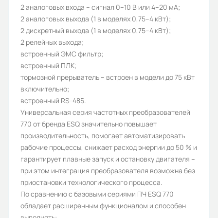
2 аналоговых входа – сигнал 0–10 В или 4–20 мA;
Количество фаз:
2 аналоговых выхода (1 в моделях 0,75–4 кВт);
2 дискретный выхода (1 в моделях 0,75–4 кВт);
3
2 релейных выхода;
Степень защиты (IP):
встроенный ЭМС фильтр;
встроенный ПЛК;
IP20
тормозной прерыватель – встроен в модели до 75 кВт
Дискретные входы:
включительно;
встроенный RS-485.
6
Универсальная серия частотных преобразователей
Протокол Profibus DP:
770 от бренда ESQ значительно повышает
производительность, помогает автоматизировать
опционально
рабочие процессы, снижает расход энергии до 50 % и
Номинальный выходной ток (А):
гарантирует плавные запуск и остановку двигателя –
при этом интеграция преобразователя возможна без
112/150
приостановки технологического процесса.
Перегрузочная способность, %:
По сравнению с базовыми сериями ПЧ ESQ 770
обладает расширенным функционалом и способен
150/110
выполнять: