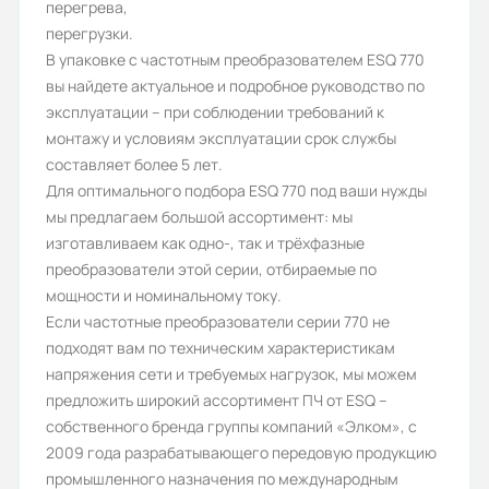
Габариты (ШхВхГ, м):
перегрева,
перегрузки.
0.27x0.256x0.44
В упаковке с частотным преобразователем ESQ 770
вы найдете актуальное и подробное руководство по
эксплуатации – при соблюдении требований к
монтажу и условиям эксплуатации срок службы
составляет более 5 лет.
Для оптимального подбора ESQ 770 под ваши нужды
мы предлагаем большой ассортимент: мы
изготавливаем как одно-, так и трёхфазные
преобразователи этой серии, отбираемые по
мощности и номинальному току.
Если частотные преобразователи серии 770 не
подходят вам по техническим характеристикам
напряжения сети и требуемых нагрузок, мы можем
предложить широкий ассортимент ПЧ от ESQ –
собственного бренда группы компаний «Элком», с
2009 года разрабатывающего передовую продукцию
промышленного назначения по международным