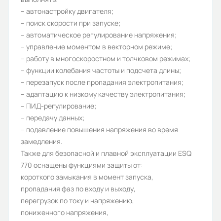
Дискретные выходы:
– автонастройку двигателя;
– поиск скорости при запуске;
2
– автоматическое регулирование напряжения;
Аналоговые выходы:
– управление моментом в векторном режиме;
– работу в многоскоростном и толчковом режимах;
2
– функции колебания частоты и подсчета длины;
Аналоговые входы:
– перезапуск после пропадания электропитания;
– адаптацию к низкому качеству электропитания;
2
– ПИД-регулирование;
Вес (кг):
– передачу данных;
– подавление повышения напряжения во время
21
замедления.
Гарантия, лет:
Также для безопасной и плавной эксплуатации ESQ
770 оснащены функциями защиты от:
3
короткого замыкания в момент запуска,
Срок службы, лет:
пропадания фаз по входу и выходу,
перегрузок по току и напряжению,
10
пониженного напряжения,