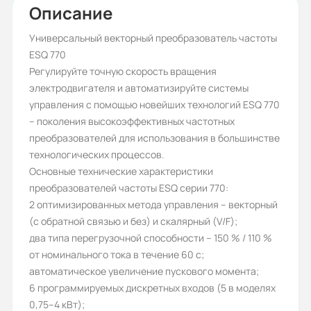
ESQ-770
Описание
Бренд:
Универсальный векторный преобразователь частоты
ESQ 770
ESQ
Регулируйте точную скорость вращения
Тип нагрузки:
электродвигателя и автоматизируйте системы
управления с помощью новейших технологий ESQ 770
тяжелая, тяжелая
– поколения высокоэффективных частотных
Рабочее напряжение (В):
преобразователей для использования в большинстве
технологических процессов.
0-380
Основные технические характеристики
Частота сети (Гц):
преобразователей частоты ESQ серии 770:
2 оптимизированных метода управления – векторный
0-500 Гц
(с обратной связью и без) и скалярный (V/F);
Номинальный ток (А):
два типа перегрузочной способности – 150 % / 110 %
от номинального тока в течение 60 с;
112/150
автоматическое увеличение пускового момента;
Протокол связи ModBus:
6 программируемых дискретных входов (5 в моделях
0,75–4 кВт);
Да