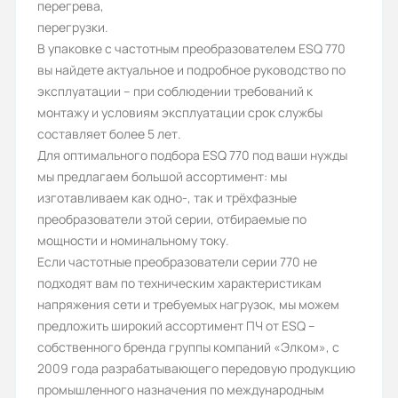
Габариты (ШхВхГ, м):
перегрева,
перегрузки.
0.176x0.188x0.295
В упаковке с частотным преобразователем ESQ 770
вы найдете актуальное и подробное руководство по
эксплуатации – при соблюдении требований к
монтажу и условиям эксплуатации срок службы
составляет более 5 лет.
Для оптимального подбора ESQ 770 под ваши нужды
мы предлагаем большой ассортимент: мы
изготавливаем как одно-, так и трёхфазные
преобразователи этой серии, отбираемые по
мощности и номинальному току.
Если частотные преобразователи серии 770 не
подходят вам по техническим характеристикам
напряжения сети и требуемых нагрузок, мы можем
предложить широкий ассортимент ПЧ от ESQ –
собственного бренда группы компаний «Элком», с
2009 года разрабатывающего передовую продукцию
промышленного назначения по международным