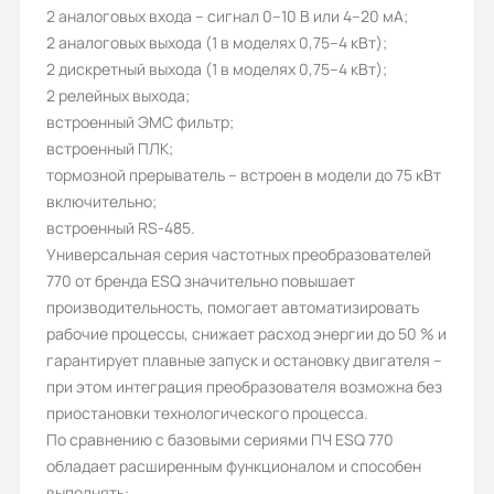
2 аналоговых входа – сигнал 0–10 В или 4–20 мA;
Количество фаз:
2 аналоговых выхода (1 в моделях 0,75–4 кВт);
2 дискретный выхода (1 в моделях 0,75–4 кВт);
3
2 релейных выхода;
Степень защиты (IP):
встроенный ЭМС фильтр;
встроенный ПЛК;
IP20
тормозной прерыватель – встроен в модели до 75 кВт
Дискретные входы:
включительно;
встроенный RS-485.
6
Универсальная серия частотных преобразователей
Протокол Profibus DP:
770 от бренда ESQ значительно повышает
производительность, помогает автоматизировать
опционально
рабочие процессы, снижает расход энергии до 50 % и
Номинальный выходной ток (А):
гарантирует плавные запуск и остановку двигателя –
при этом интеграция преобразователя возможна без
37/45
приостановки технологического процесса.
Перегрузочная способность, %:
По сравнению с базовыми сериями ПЧ ESQ 770
обладает расширенным функционалом и способен
150/110
выполнять: