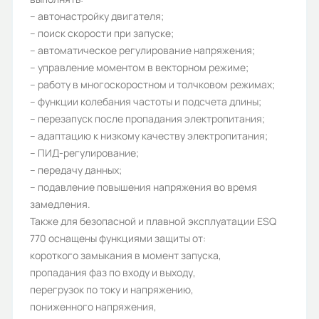
Дискретные выходы:
– автонастройку двигателя;
– поиск скорости при запуске;
2
– автоматическое регулирование напряжения;
Аналоговые выходы:
– управление моментом в векторном режиме;
– работу в многоскоростном и толчковом режимах;
2
– функции колебания частоты и подсчета длины;
Аналоговые входы:
– перезапуск после пропадания электропитания;
– адаптацию к низкому качеству электропитания;
2
– ПИД-регулирование;
Вес (кг):
– передачу данных;
– подавление повышения напряжения во время
6
замедления.
Гарантия, лет:
Также для безопасной и плавной эксплуатации ESQ
770 оснащены функциями защиты от:
3
короткого замыкания в момент запуска,
Срок службы, лет:
пропадания фаз по входу и выходу,
перегрузок по току и напряжению,
10
пониженного напряжения,