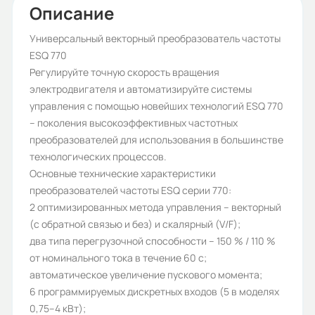
ESQ-770
Описание
Бренд:
Универсальный векторный преобразователь частоты
ESQ 770
ESQ
Регулируйте точную скорость вращения
Тип нагрузки:
электродвигателя и автоматизируйте системы
управления с помощью новейших технологий ESQ 770
тяжелая, тяжелая
– поколения высокоэффективных частотных
Рабочее напряжение (В):
преобразователей для использования в большинстве
технологических процессов.
0-380
Основные технические характеристики
Частота сети (Гц):
преобразователей частоты ESQ серии 770:
2 оптимизированных метода управления – векторный
0-500 Гц
(с обратной связью и без) и скалярный (V/F);
Номинальный ток (А):
два типа перегрузочной способности – 150 % / 110 %
от номинального тока в течение 60 с;
37/45
автоматическое увеличение пускового момента;
Протокол связи ModBus:
6 программируемых дискретных входов (5 в моделях
0,75–4 кВт);
Да