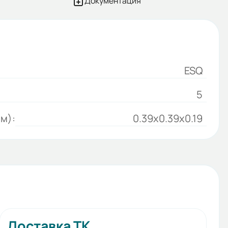
Документация
ESQ
5
м):
0.39x0.39x0.19
Доставка ТК