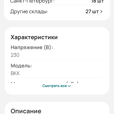
Санкт-Петербург:
18 шт
Другие склады:
27 шт
Характеристики
Напряжение (В):
230
Модель:
ВКК
Мощность двигателя (кВт):
Смотреть все
0,08
Бренд:
ESQ
Описание