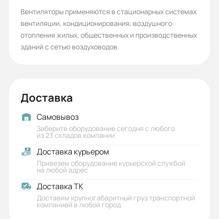
Гарантия, лет:
Вентиляторы применяются в стационарных системах
вентиляции, кондиционирования, воздушного
2
отопления жилых, общественных и производственных
Срок службы, лет:
зданий с сетью воздуховодов.
6
Вес (кг):
Доставка
2.7
Габариты (ШхВхГ, м):
Самовывоз
Заберите оборудование сегодня с любого
0.33x0.144x0.245
из 23 складов компании
Доставка курьером
Привезем оборудование курьерской службой
на любой адрес
Доставка ТК
Доставим крупногабаритный груз транспортной
компанией в любой город