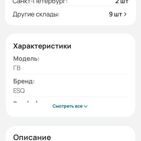
Санкт-Петербург:
2 шт
Другие склады:
9 шт
Характеристики
Модель:
ГВ
Бренд:
ESQ
Вес (кг):
Смотреть все
1.3
Габариты (ШхВхГ, м):
0.14x0.18x0.14
Описание