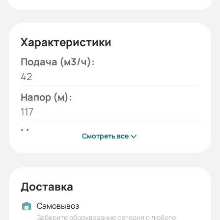
Характеристики
Подача (м3/ч):
42
Напор (м):
117
Модель:
Смотреть все
CR
Бренд:
ESQ
Доставка
Исполнение:
Самовывоз
С двигателем на раме
Заберите оборудование сегодня с любого