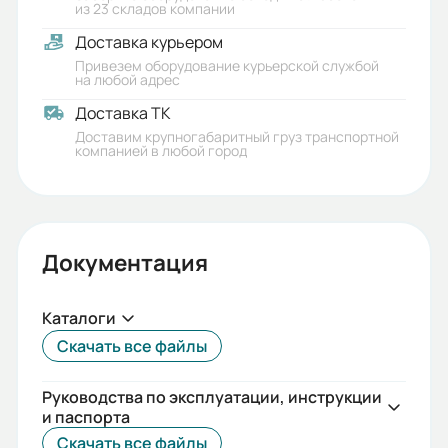
из 23 складов компании
Вес (кг):
Доставка курьером
261
Привезем оборудование курьерской службой
на любой адрес
Габариты (ШхВхГ, м):
Доставка ТК
0.35x0.35x1.75
Доставим крупногабаритный груз транспортной
компанией в любой город
Документация
Каталоги
Скачать все файлы
Руководства по эксплуатации, инструкции
и паспорта
Скачать все файлы