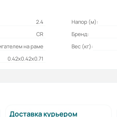
2.4
Напор (м):
CR
Бренд:
игателем на раме
Вес (кг):
0.42x0.42x0.71
Доставка курьером