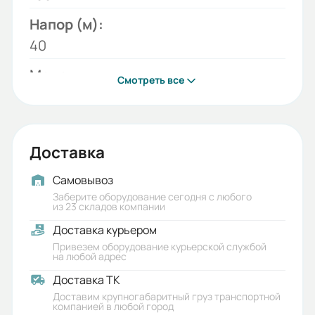
Напор (м):
40
Модель:
Смотреть все
СД
Бренд:
ЛГМ
Доставка
Исполнение:
Самовывоз
Без двигателя без рамы
Заберите оборудование сегодня с любого
из 23 складов компании
Вес (кг):
Доставка курьером
72
Привезем оборудование курьерской службой
на любой адрес
Габариты (ШхВхГ, м):
Доставка ТК
0.4x0.7x0.6
Доставим крупногабаритный груз транспортной
компанией в любой город