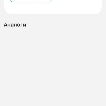
Аналоги
02.04.214861
Насос СД 100/40 с эл.дв. 30/3000
Наличие:
Санкт-Петербург:
Под заказ
143 806,00 ₽