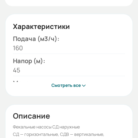
Характеристики
Подача (м3/ч):
160
Напор (м):
45
Модель:
Смотреть все
СД
Мощность двигателя (кВт):
37
Описание
Бренд:
Фекальные насосы СД наружные
СД — горизонтальные, СДВ — вертикальные,
ЛГМ