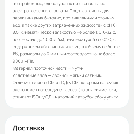
центробежные, одноступенчатые, консольные
Давление на входе для сальника,
электронасосные агрегаты. Предназначены для
перекачивания бытовых, промышленных и сточных
MПа (кгс/см2) не более:
вод, а также других загрязненных жидкостей с рН 6-
0,25
8,5, кинематической вязкостью не более 1.10-6м2/с,
плотностью до 1050 кг/м3, температурой до 80°С, с
Исполнение:
содержанием абразивных частиц по объему не более
Без двигателя без рамы
1%, размером до 6 мм и микротвердостью не более
9000 МПа.
Частота вращения
Материал проточной части — чугун.
электродвигателя n, об/мин:
Уплотнение вала — двойной мягкий сальник.
1500
Отличие насосов СМ от СД: у СМ напорный патрубок
расположен посередине насоса (по оси симметрии,
Допускаемый кавит.запас м, не
стандарт ISO), у СД - напорный патрубок сбоку улитк
более (NPSHR):
6,5
Вес (кг):
Доставка
404