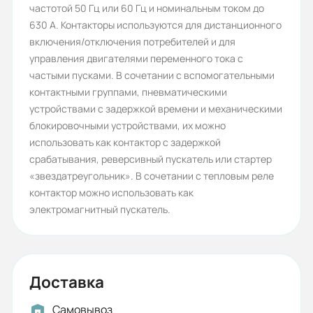
частотой 50 Гц или 60 Гц и номинальным током до
Диапазон уставки токов
630 A. Контакторы используются для дистанционного
включения/отключения потребителей и для
перегрузки для реле (А):
управления двигателями переменного тока с
9
частыми пусками. В сочетании с вспомогательными
контактными группами, пневматическими
Гарантия, лет:
устройствами с задержкой времени и механическими
2
блокировочными устройствами, их можно
использовать как контактор с задержкой
Срок службы, лет:
срабатывания, реверсивный пускатель или стартер
20
«звездатреугольник». В сочетании с тепловым реле
контактор можно использовать как
Вес (кг):
электромагнитный пускатель.
0.35
Габариты (ШхВхГ, м):
0.05x0.075x0.085
Доставка
Самовывоз