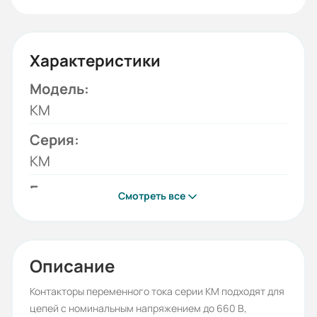
Характеристики
Модель:
КМ
Серия:
КМ
Бренд:
Смотреть все
ESQ
Номинальный ток (А):
9
Описание
Количество контактов NO+NC:
Контакторы переменного тока серии КМ подходят для
цепей с номинальным напряжением до 660 В,
1+0