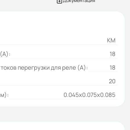
Документация
КМ
(А):
18
токов перегрузки для реле (А):
18
20
м):
0.045x0.075x0.085