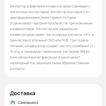
Рабочее напряжение (В):
Контактор управления конденсатором совмещен с
магнитным контактором. Контактор монтируется с
220
демпфированными резисторами, которые
Номинальное напряжение
ограничивают высокий пусковой ток при включении
конденсаторов. Контактор для управления
изоляции (В):
конденсатором имеет три основных контакта «НО» и
690
один вспомогательный (1НО или 1НЗ). При подаче
питания, конденсатор создает частоту колебаний (1 ~
Частота сети (Гц):
15 кГц) и генерирует переходный ток (более 180 ln).
50
Блок механической фиксации ограничивает
переходный ток, защищая таким образом главные
Номинальный ток (А):
контакты.
32
Количество контактов NO+NC:
3+2
Доставка
Коммутационная / Механическая
Самовывоз
износостойкость: