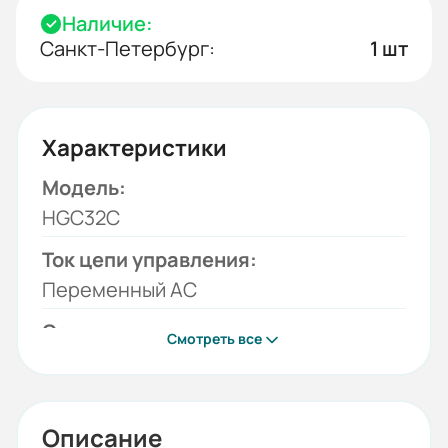
Наличие:
Санкт-Петербург:
1 шт
Характеристики
Модель:
HGC32C
Ток цепи управления:
Переменный AC
Серия:
Смотреть все
HGC
Бренд:
HYUNDAI
Описание