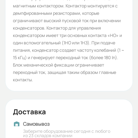
магнитным контактором. Контактор монтируется с
690
демпфированными резисторами, которые
Номинальное напряжение
ограничивают высокий пусковой ток при включении
конденсаторов. Контактор для управления
изоляции (В):
конденсатором имеет три основных контакта «НО» и
750
один вспомогательный (1НО или 1НЗ). При подаче
питания, конденсатор создает частоту колебаний (1 ~
Номинальное импульсное
15 кГц) и генерирует переходный ток (более 180 ln).
выдерживаемое напряжение (кВ):
Блок механической фиксации ограничивает
6
переходный ток, защищая таким образом главные
контакты.
Частота сети (Гц):
50
Номинальный ток (А):
Доставка
12
Самовывоз
Количество контактов NO+NC:
Заберите оборудование сегодня с любого
2+2
из 23 складов компании