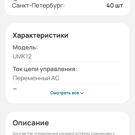
Санкт-Петербург:
40 шт
Характеристики
Модель:
UMK12
Ток цепи управления:
Переменный AC
Серия:
Смотреть все
UMK
Бренд:
HYUNDAI
Описание
Рабочее напряжение (В):
Контактор управления конденсатором совмещен с