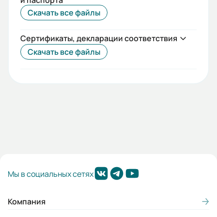
и паспорта
Скачать все файлы
Перегрузочная способность, %:
150/200
Сертификаты, декларации соответствия
Дискретные выходы:
Скачать все файлы
2
Аналоговые выходы:
2
Аналоговые входы:
3
Вес (кг):
123
Мы в социальных сетях
Гарантия, лет:
Компания
1