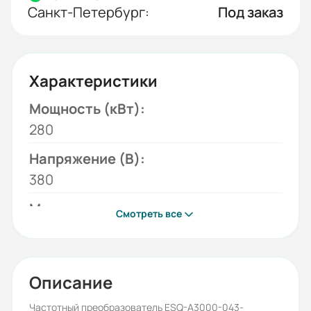
Санкт-Петербург:
Под заказ
Характеристики
Мощность (кВт):
280
Напряжение (В):
380
Модель:
Смотреть все
ESQ-A3000-043-280K/315KF
Серия:
ESQ-A3000
Описание
Бренд:
Частотный преобразователь ESQ-A3000-043-