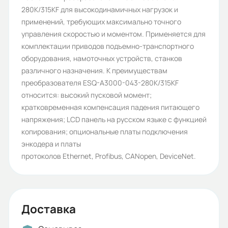
280K/315KF для высокодинамичных нагрузок и
ESQ
применений, требующих максимально точного
Тип нагрузки:
управления скоростью и моментом. Применяется для
комплектации приводов подъемно-транспортного
тяжелая, тяжелая
оборудования, намоточных устройств, станков
Рабочее напряжение (В):
различного назначения. К преимуществам
преобразователя ESQ-A3000-043-280K/315KF
0-380
относится: высокий пусковой момент;
Частота сети (Гц):
кратковременная компенсация падения питающего
напряжения; LCD панель на русском языке с функцией
0-599 Гц
копирования; опциональные платы подключения
Номинальный ток (А):
энкодера и платы
протоколов Ethernet, Profibus, CANopen, DeviceNet.
530/620
Протокол связи ModBus:
Да
Доставка
Работа с энкодером: