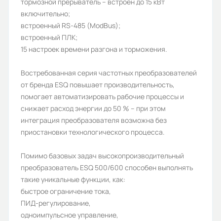
тормозной прерыватель – встроен до 15 кВт
Да
включительно;
Количество фаз:
встроенный RS-485 (ModBus);
встроенный ПЛК;
3
15 настроек времени разгона и торможения.
Степень защиты (IP):
Востребованная серия частотных преобразователей
IP20
от бренда ESQ повышает производительность,
Съёмный пульт:
помогает автоматизировать рабочие процессы и
снижает расход энергии до 50 % – при этом
Да
интеграция преобразователя возможна без
Дискретные входы:
приостановки технологического процесса.
8
Помимо базовых задач высокопроизводительный
Протокол Profibus DP:
преобразователь ESQ 500/600 способен выполнять
такие уникальные функции, как:
опционально
быстрое ограничение тока,
Номинальный выходной ток (А):
ПИД-регулирование,
одноимпульсное управление,
520/600