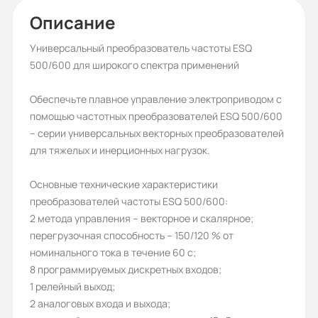
ESQ-500
Описание
Бренд:
Универсальный преобразователь частоты ESQ
500/600 для широкого спектра применений
ESQ
Тип нагрузки:
Обеспечьте плавное управление электроприводом с
помощью частотных преобразователей ESQ 500/600
тяжелая, тяжелая
– серии универсальных векторных преобразователей
Рабочее напряжение (В):
для тяжелых и инерционных нагрузок.
0-380
Основные технические характеристики
Частота сети (Гц):
преобразователей частоты ESQ 500/600:
2 метода управления – векторное и скалярное;
0-599 Гц
перегрузочная способность – 150/120 % от
Номинальный ток (А):
номинального тока в течение 60 с;
8 программируемых дискретных входов;
520/600
1 релейный выход;
Протокол связи ModBus:
2 аналоговых входа и выхода;