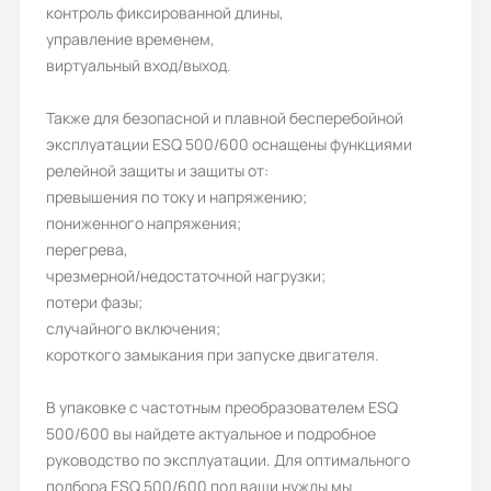
контроль фиксированной длины,
Перегрузочная способность, %:
управление временем,
виртуальный вход/выход.
150/120
Дискретные выходы:
Также для безопасной и плавной бесперебойной
эксплуатации ESQ 500/600 оснащены функциями
4
релейной защиты и защиты от:
Аналоговые выходы:
превышения по току и напряжению;
пониженного напряжения;
2
перегрева,
Аналоговые входы:
чрезмерной/недостаточной нагрузки;
потери фазы;
2
случайного включения;
Вес (кг):
короткого замыкания при запуске двигателя.
225
В упаковке с частотным преобразователем ESQ
Гарантия, лет:
500/600 вы найдете актуальное и подробное
руководство по эксплуатации. Для оптимального
1
подбора ESQ 500/600 под ваши нужды мы