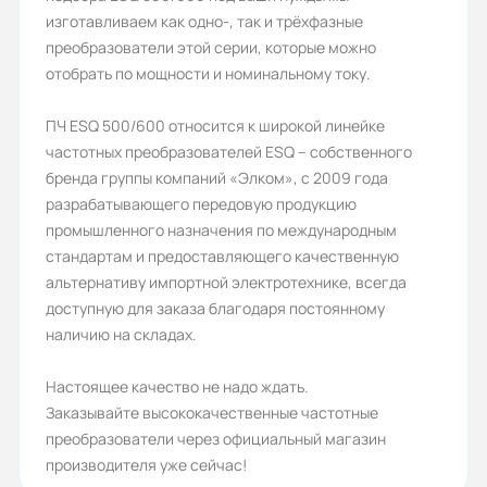
Срок службы, лет:
изготавливаем как одно-, так и трёхфазные
преобразователи этой серии, которые можно
10
отобрать по мощности и номинальному току.
Габариты (ШхВхГ, м):
ПЧ ESQ 500/600 относится к широкой линейке
0.7x0.43x1.368
частотных преобразователей ESQ – собственного
бренда группы компаний «Элком», с 2009 года
разрабатывающего передовую продукцию
промышленного назначения по международным
стандартам и предоставляющего качественную
альтернативу импортной электротехнике, всегда
доступную для заказа благодаря постоянному
наличию на складах.
Настоящее качество не надо ждать.
Заказывайте высококачественные частотные
преобразователи через официальный магазин
производителя уже сейчас!