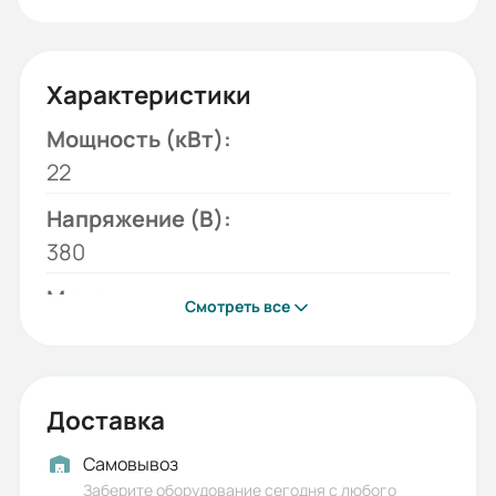
Характеристики
Мощность (кВт):
22
Напряжение (В):
380
Модель:
Смотреть все
ESQ-F790 4T-0220
Серия:
ESQ-F790
Доставка
Бренд:
Самовывоз
ESQ
Заберите оборудование сегодня с любого