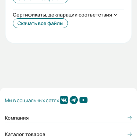
Степень защиты (IP):
Сертификаты, декларации соответствия
IP20
Скачать все файлы
Дискретные входы:
5
Протокол Profibus DP:
Да
Номинальный выходной ток (А):
45
Дискретные выходы:
Мы в социальных сетях
2
Аналоговые выходы:
Компания
1
Каталог товаров