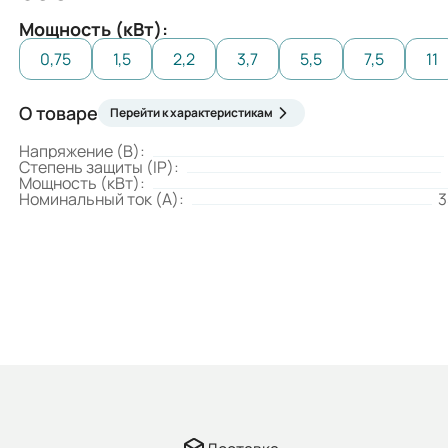
Мощность (кВт):
0,75
1,5
2,2
3,7
5,5
7,5
11
О товаре
Перейти к характеристикам
Напряжение (В):
Степень защиты (IP):
Мощность (кВт):
Номинальный ток (А):
3