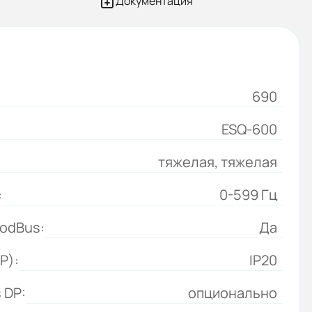
Документация
690
ESQ-600
тяжелая, тяжелая
:
0-599 Гц
odBus:
Да
P):
IP20
 DP:
опционально