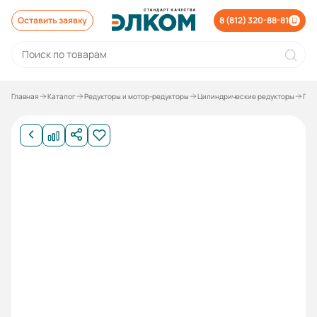
Оставить заявку
8 (812) 320-88-81
Главная
Каталог
Редукторы и мотор-редукторы
Цилиндрические редукторы
Пло