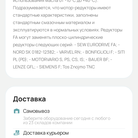
использования масла от -10°C до +40°C).
255
Подразумевается, что мотор-редукторы имеют
стандартные характеристики, заполнены
Габариты (ШхВхГ, м):
стандартным смазочным материалом и
0.45x0.484x0.717
эксплуатируются в нормальных условиях. Редукторы
FA могут заменять плоско-цилиндрические
редукторы следующих серий: - SEW EURODRIVE FA; -
NORD SK 0182-12382; - VARVEL RN; - BONFIGLIOLI F; - SITI
PL (PD); - MOTORVARIO S, PS, CS, IS; - BAUER BF; -
LENZE GFL; - SIEMENS F; Tos Znojmo TNC
Доставка
Самовывоз
Заберите оборудование сегодня с любого
из 23 складов компании
Доставка курьером