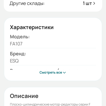
Другие склады:
1 шт
Характеристики
Модель:
FA107
Бренд:
ESQ
Вариант крепления (исполнение
Смотреть все
редуктора):
лапы, реактивная штанга
Монтажное положение:
Описание
M1 (стандарт), M2, M3, M4, M5, M6
Плоско-цилиндрические мотор-редукторы серии F