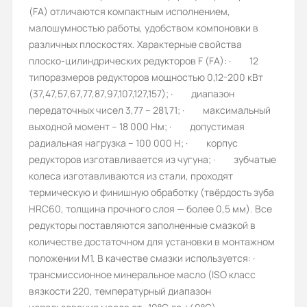
(FA) отличаются компактным исполнением,
Значение передаточного
малошумностью работы, удобством компоновки в
отношения:
различных плоскостях. Характерные свойства
14,67
плоско-цилиндрических редукторов F (FA): · 12
типоразмеров редукторов мощностью 0,12-200 кВт
Количество ступеней:
(37,47,57,67,77,87,97,107,127,157); · диапазон
2
передаточных чисел 3,77 – 281,71; · максимальный
выходной момент – 18 000 Нм; · допустимая
Присоединительный размер к
радиальная нагрузка – 100 000 Н; · корпус
электродвигателю (РАМ):
редукторов изготавливается из чугуна; · зубчатые
225B5
колеса изготавливаются из стали, проходят
термическую и финишную обработку (твёрдость зуба
Гарантия, лет:
HRC60, толщина прочного слоя — более 0,5 мм). Все
1
редукторы поставляются заполненные смазкой в
количестве достаточном для установки в монтажном
Срок службы, лет:
положении M1. В качестве смазки используется: ·
5
трансмиссионное минеральное масло (ISO класс
вязкости 220, температурный диапазон
Вес (кг):