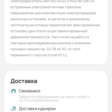
Количество полюсов:
Электродвигатель 5АИ 100 S4 ED 3/1500 IM 1081 со
встроенным электромагнитным тормозом
4
предназначен для комплектации электроприводов
Высота оси вращения (мм):
различных установок, агрегатов и механизмов,
эксплуатация которых предполагает фиксированную
100
остановку двигателя за регламентированный
Стандарт:
временной промежуток. Рассчитан на работу в
повторно кратковременном режиме с влиянием
ГОСТ
пусковых процессов S4 ПВ 40 %1, от сети
Серия:
переменного тока частотой 50 Гц.
5АИ
Бренд:
Доставка
5АИ
Iп/Iн:
Самовывоз
Заберите оборудование сегодня с любого
7,0
из 23 складов компании
Доставка курьером
Ток статора: