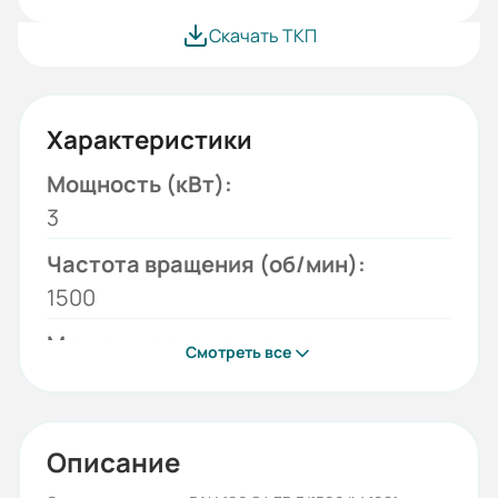
Скачать ТКП
Характеристики
Мощность (кВт):
3
Частота вращения (об/мин):
1500
Монтажное исполнение:
Смотреть все
1081
Напряжение (В):
220/380
Описание