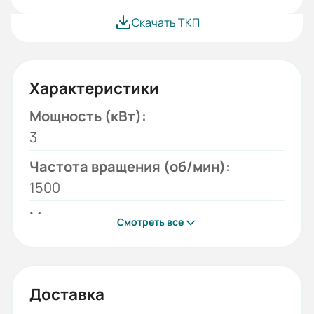
Скачать ТКП
Характеристики
Мощность (кВт):
3
Частота вращения (об/мин):
1500
Монтажное исполнение:
Смотреть все
2081
Напряжение (В):
220/380
Доставка