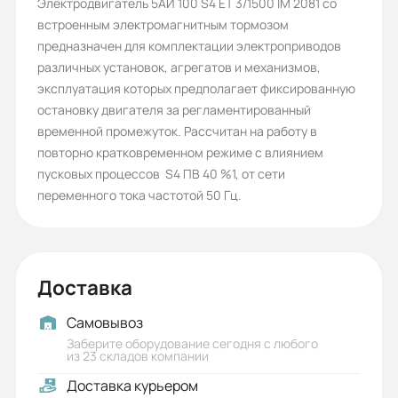
Количество полюсов:
Электродвигатель 5АИ 100 S4 ET 3/1500 IM 2081 со
встроенным электромагнитным тормозом
4
предназначен для комплектации электроприводов
Высота оси вращения (мм):
различных установок, агрегатов и механизмов,
эксплуатация которых предполагает фиксированную
100
остановку двигателя за регламентированный
Стандарт:
временной промежуток. Рассчитан на работу в
повторно кратковременном режиме с влиянием
ГОСТ
пусковых процессов S4 ПВ 40 %1, от сети
Серия:
переменного тока частотой 50 Гц.
5АИ
Бренд:
Доставка
5АИ
Iп/Iн:
Самовывоз
Заберите оборудование сегодня с любого
7,0
из 23 складов компании
Доставка курьером
Ток статора: