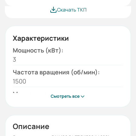
Скачать ТКП
Характеристики
Мощность (кВт):
3
Частота вращения (об/мин):
1500
Монтажное исполнение:
Смотреть все
2081
Напряжение (В):
220/380
Описание