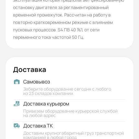
63
остановку двигателя за регламентированный
Стандарт:
временной промежуток. Рассчитан на работу в
повторно кратковременном режиме с влиянием
ГОСТ
пусковых процессов S4 ПВ 40 %1, от сети
Серия:
переменного тока частотой 50 Гц.
5АИ
Бренд:
Доставка
5АИ
Iп/Iн:
Самовывоз
Заберите оборудование сегодня с любого
5,2
из 23 складов компании
Доставка курьером
Ток статора:
Привезем оборудование курьерской службой
1,12
на любой адрес
Доставка ТК
Климатическое исполнение:
Доставим крупногабаритный груз транспортной
У1/У2
компанией в любой город