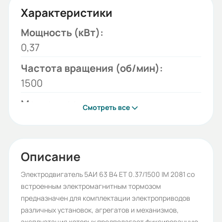
Характеристики
Мощность (кВт):
0,37
Частота вращения (об/мин):
1500
Монтажное исполнение:
Смотреть все
2081
Напряжение (В):
220/380
Описание
Количество полюсов:
Электродвигатель 5АИ 63 В4 ET 0.37/1500 IM 2081 со
встроенным электромагнитным тормозом
4
предназначен для комплектации электроприводов
Высота оси вращения (мм):
различных установок, агрегатов и механизмов,
эксплуатация которых предполагает фиксированную