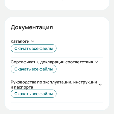
Коэф. мощности:
0,75
Документация
КПД:
67,0
Каталоги
Мп/Мн:
Скачать все файлы
2,1
Сертификаты, декларации соответствия
Длина сердечника статора:
Скачать все файлы
В
Наличие вентилятора охлаждения:
Руководства по эксплуатации, инструкции
и паспорта
Да
Скачать все файлы
Mmax/Mн:
2,2