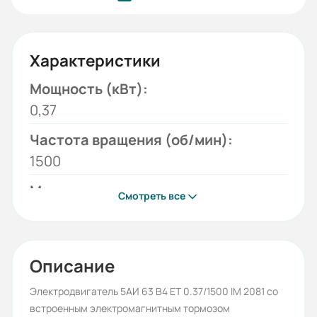
Характеристики
Мощность (кВт):
0,37
Частота вращения (об/мин):
1500
Монтажное исполнение:
Смотреть все
2081
Напряжение (В):
220/380
Описание
Количество полюсов:
Электродвигатель 5АИ 63 В4 ET 0.37/1500 IM 2081 со
встроенным электромагнитным тормозом
4