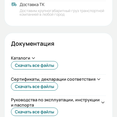
Доставка ТК
Климатическое исполнение:
Доставим крупногабаритный груз транспортной
У1/У2
компанией в любой город
Коэф. мощности:
0,75
Документация
КПД:
67,0
Каталоги
Мп/Мн:
Скачать все файлы
2,1
Сертификаты, декларации соответствия
Длина сердечника статора:
Скачать все файлы
В
Наличие вентилятора охлаждения:
Руководства по эксплуатации, инструкции
и паспорта
Да
Скачать все файлы