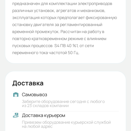
предназначен для комплектации электроприводов
Высота оси вращения (мм):
различных установок, агрегатов и механизмов,
эксплуатация которых предполагает фиксированную
63
остановку двигателя за регламентированный
Стандарт:
временной промежуток. Рассчитан на работу в
повторно кратковременном режиме с влиянием
ГОСТ
пусковых процессов S4 ПВ 40 %1, от сети
Серия:
переменного тока частотой 50 Гц.
5АИ
Бренд:
Доставка
5АИ
Iп/Iн:
Самовывоз
Заберите оборудование сегодня с любого
5,2
из 23 складов компании
Доставка курьером
Ток статора:
Привезем оборудование курьерской службой
1,12
на любой адрес