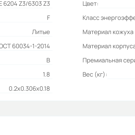
 6204 Z3/6303 Z3
Цвет:
F
Класс энергоэфф
Литые
Материал кожуха 
ГОСТ 60034-1-2014
Материал корпуса
В
Премиальная сер
1.8
Вес (кг):
0.2x0.306x0.18