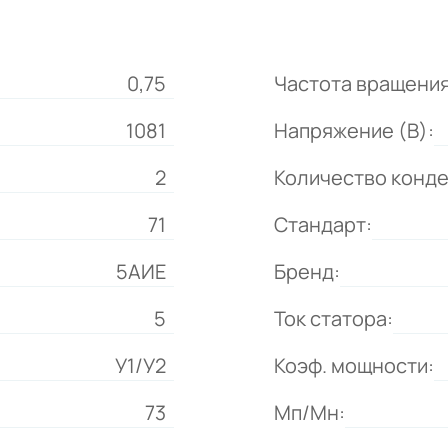
0,75
Частота вращения
1081
Напряжение (В):
2
Количество конд
71
Стандарт:
5АИЕ
Бренд:
5
Ток статора:
У1/У2
Коэф. мощности:
73
Мп/Мн: