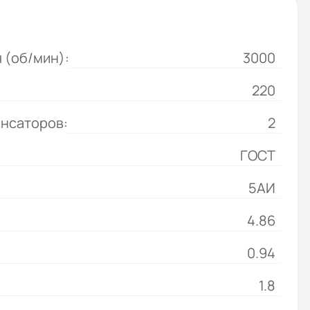
 (об/мин):
3000
220
енсаторов:
2
ГОСТ
5АИ
4.86
0.94
1.8