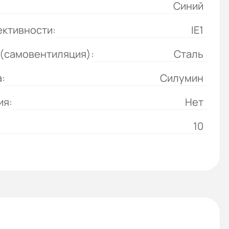
Синий
ективности:
IE1
(самовентиляция):
Сталь
:
Силумин
ия:
Нет
10