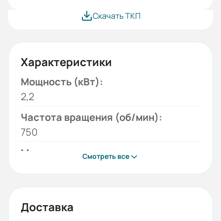
Скачать ТКП
Характеристики
Мощность (кВт):
2,2
Частота вращения (об/мин):
750
Монтажное исполнение:
Смотреть все
B35
Напряжение (В):
220/380
Доставка