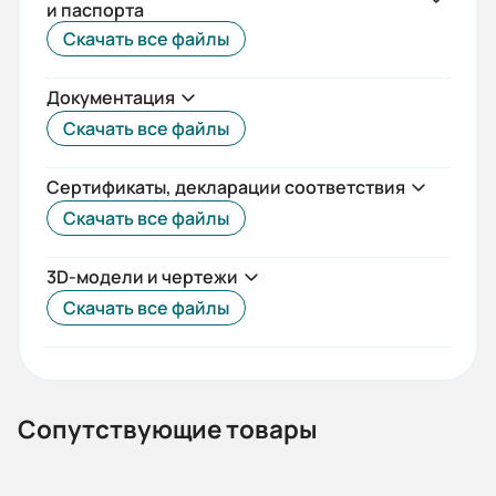
и паспорта
IEC(DIN)
Скачать все файлы
Iп/Iн:
Документация
6
Скачать все файлы
Ток статора:
10,48/6,06
Сертификаты, декларации соответствия
Скачать все файлы
Климатическое исполнение:
У2
3D-модели и чертежи
Коэф. мощности:
Скачать все файлы
0,71
КПД:
77,7
Сопутствующие товары
Мп/Мн: