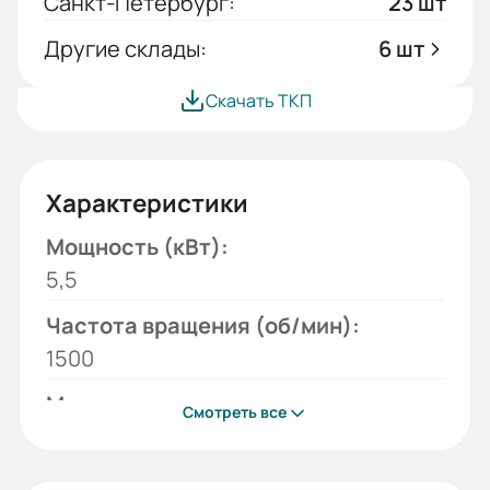
Санкт-Петербург:
23 шт
Другие склады:
6 шт
Скачать ТКП
Характеристики
Мощность (кВт):
5,5
Частота вращения (об/мин):
1500
Монтажное исполнение:
Смотреть все
B35
Напряжение (В):