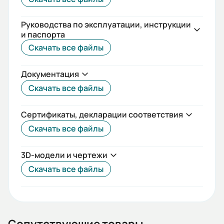
55
Стандарты:
Руководства по эксплуатации, инструкции
и паспорта
IEC(DIN)
Скачать все файлы
Iп/Iн:
Документация
7
Скачать все файлы
Ток статора:
20,32/11,7
Сертификаты, декларации соответствия
Скачать все файлы
Климатическое исполнение:
У2
3D-модели и чертежи
Коэф. мощности:
Скачать все файлы
0,83
КПД:
85,7
Сопутствующие товары