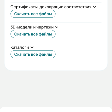
58
Сертификаты, декларации соответствия
Скачать все файлы
Потребляемая мощность насоса
P2, кВт:
3D-модели и чертежи
1,3
Скачать все файлы
Рекомендуемая мощность
Каталоги
электродвигателя, кВт:
Скачать все файлы
2,2
Давление на входе для торц.
уплотнения, MПа (кгс/см2) не
более:
0,8(8,0)
Допустимый диапазон по напору,
м.в.с.: