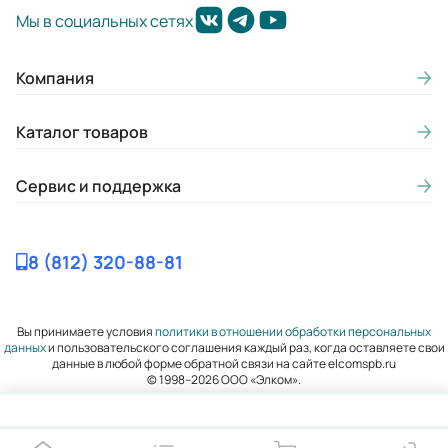
13-17
Мы в социальных сетях
Макс. потребляемая мощность
насоса N, кВт (при р=1000 кг/м3):
Компания
0,9
Каталог товаров
Диаметр всасывающего патрубка
(мм):
Сервис и поддержка
50
Диаметр нагнетательного
8 (812) 320-88-81
патрубка (мм):
32
Вы принимаете условия
политики в отношении обработки персональных
Внутренний диаметр обсадной
данных
и пользовательского соглашения каждый раз, когда оставляете свои
данные в любой форме обратной связи на сайте elcomspb.ru
трубы в дюймах:
© 1998–2026 ООО «Элком».
125
Частота вращения