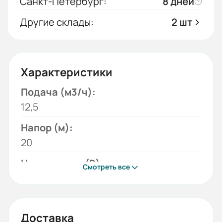
Санкт-Петербург:
8 дней
Другие склады:
2 шт
Характеристики
Подача (м3/ч):
12,5
Напор (м):
20
Напряжение (В):
Смотреть все
220;380
Модель:
КМ
Доставка