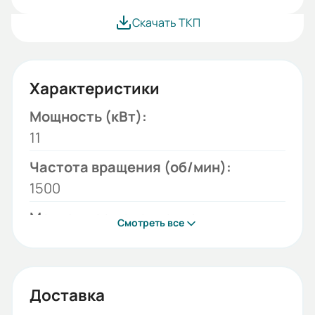
Скачать ТКП
Характеристики
Мощность (кВт):
11
Частота вращения (об/мин):
1500
Монтажное исполнение:
Смотреть все
B35
Напряжение (В):
380/660
Доставка