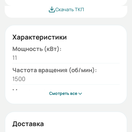
Скачать ТКП
Характеристики
Мощность (кВт):
11
Частота вращения (об/мин):
1500
Монтажное исполнение:
Смотреть все
B3
Напряжение (В):
380/660
Доставка