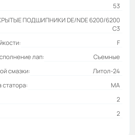
53
КРЫТЫЕ ПОДШИПНИКИ DE/NDE 6200/6200
С3
йкости:
F
сполнение лап:
Съемные
ой смазки:
Литол-24
 статора:
МА
2
2