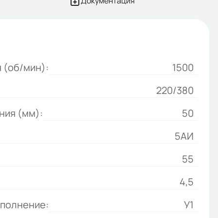
Документация
 (об/мин):
1500
220/380
ния (мм):
50
5АИ
:
55
4,5
сполнение:
У1