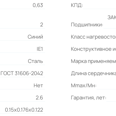
0,63
КПД:
ЗА
2
Подшипники:
Синий
Класс нагревосто
IE1
Конструктивное и
Сталь
Марка применяем
 ГОСТ 31606-2042
Длина сердечника
Нет
Mmax/Mн:
2.6
Гарантия, лет:
0.15x0.176x0.122