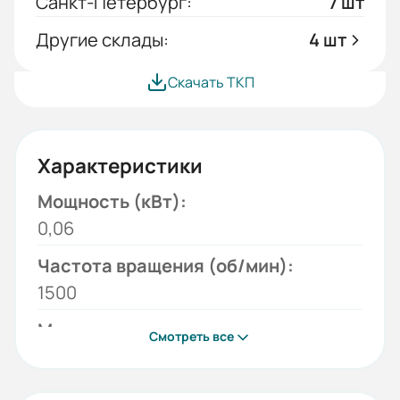
Санкт-Петербург:
7 шт
Другие склады:
4 шт
Скачать ТКП
Характеристики
Мощность (кВт):
0,06
Частота вращения (об/мин):
1500
Монтажное исполнение:
Смотреть все
2081
Напряжение (В):