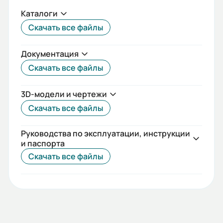
1,8
Каталоги
Скачать все файлы
Длина сердечника статора:
L
Документация
Скольжение, ном. (%):
Скачать все файлы
1,12
3D-модели и чертежи
Момент инерции (кгс*м2 ):
Скачать все файлы
14,5
Руководства по эксплуатации, инструкции
Наличие вентилятора охлаждения:
и паспорта
Да
Скачать все файлы
Премиальная серия:
Нет
Mmax/Mн: