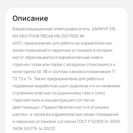
Напряжение (В):
660/1140
Описание
Количество полюсов:
Взрывозащищенный электродвигатель 2АИМУР 315
M4 660/1140В PBExdI Mb 250/1500 IM
8
4001 предназначен для работы во взрывоопасных
Высота оси вращения (мм):
зонах помещений и наружных установок в которых
могут образовываться взрывоопасные смеси
315
горючих газов или паров с воздухом относящихся к
Стандарт:
категориям IIА IIВ и группам самовоспламенения Т1
Т2 ТЗ и Т4. Также предназначены для работы в
ГОСТ
подземных выработках шахт рудников и в их наземных
Серия:
строениях опасных по рудничному газу и (или)
горючей пыли в концентрациях согласно
2АИМУР
действующих «Правил безопасности в угольных
Бренд:
шахтах» а также во взрывоопасных зонах помещений
и наружных установок согласно ГОСТ Р 52350.14-2006
Орлан
(МЭК 60079-14:2002).